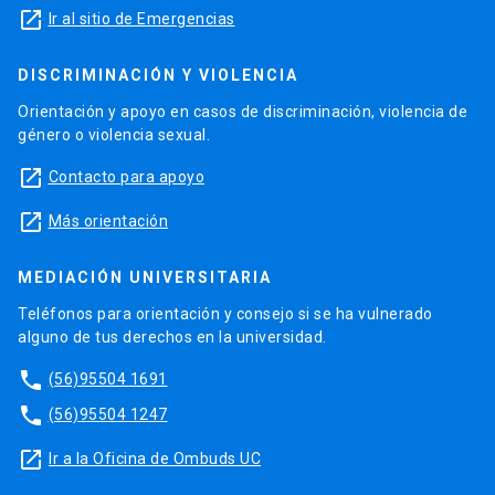
launch
Ir al sitio de Emergencias
DISCRIMINACIÓN Y VIOLENCIA
Orientación y apoyo en casos de discriminación, violencia de
género o violencia sexual.
launch
Contacto para apoyo
launch
Más orientación
MEDIACIÓN UNIVERSITARIA
Teléfonos para orientación y consejo si se ha vulnerado
alguno de tus derechos en la universidad.
phone
(56)95504 1691
phone
(56)95504 1247
launch
Ir a la Oficina de Ombuds UC