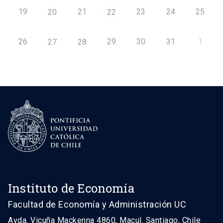
19
21
23
24
25
20
22
26
29
30
31
1
27
28
Instituto de Economía
Facultad de Economía y Administración UC
Avda. Vicuña Mackenna 4860, Macul. Santiago, Chile