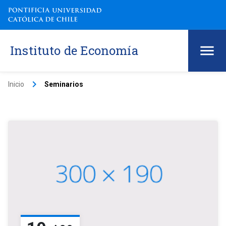
Instituto de Economía
keyboard_arrow_right
Inicio
Seminarios