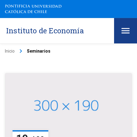
Instituto de Economía
keyboard_arrow_right
Inicio
Seminarios