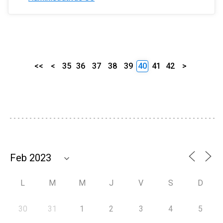
<<
<
35
36
37
38
39
40
41
42
>
L
M
M
J
V
S
D
30
31
1
2
3
4
5