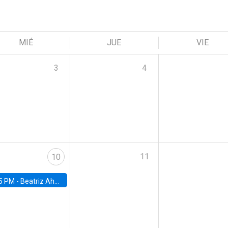
MIÉ
JUE
VIE
3
4
11
10
5 PM -
Beatriz Ahumada, PhD candidate, Universidad de Pittsburgh