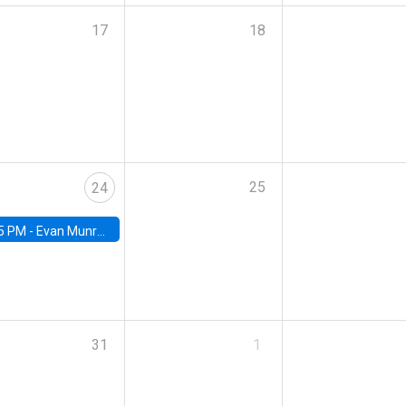
17
18
25
24
5 PM -
Evan Munro, Neyman Visiting Assistant Professor in the Department of Statistics at UC Berkeley
31
1