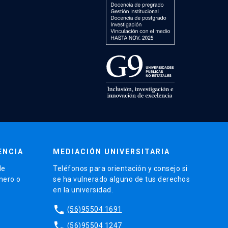
ENCIA
MEDIACIÓN UNIVERSITARIA
de
Teléfonos para orientación y consejo si
énero o
se ha vulnerado alguno de tus derechos
en la universidad.
phone
(56)95504 1691
phone
(56)95504 1247