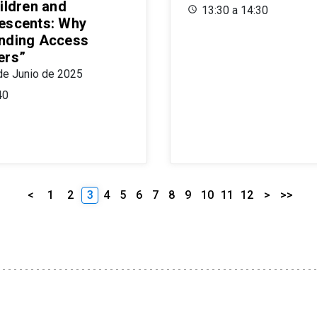
ildren and
13:30 a 14:30
escents: Why
nding Access
ers”
de Junio de 2025
40
<
1
2
3
4
5
6
7
8
9
10
11
12
>
>>