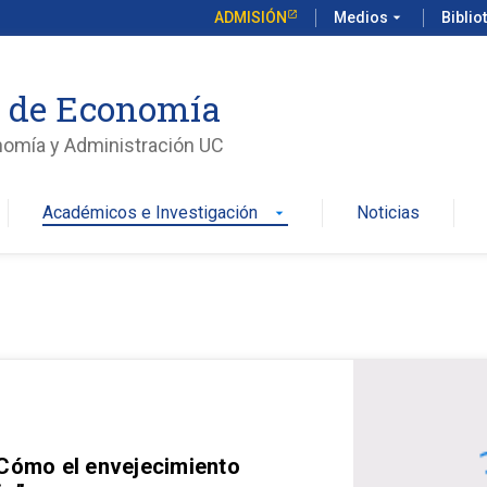
ADMISIÓN
Medios
arrow_drop_down
Biblio
o de Economía
nomía y Administración UC
Académicos e Investigación
Noticias
arrow_drop_down
 Cómo el envejecimiento