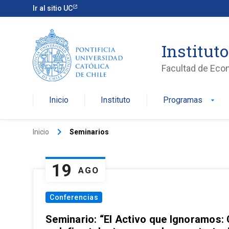
Ir al sitio UC
Institut
Facultad de Eco
Inicio
Instituto
Programas
arrow_drop_down
keyboard_arrow_right
Inicio
Seminarios
19
AGO
Conferencias
Seminario: “El Activo que Ignoramos: