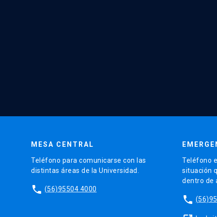
MESA CENTRAL
EMERGE
Teléfono para comunicarse con las
Teléfono e
distintas áreas de la Universidad.
situación 
dentro de
phone
(56)95504 4000
phone
(56)9