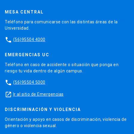
MESA CENTRAL
Teléfono para comunicarse con las distintas áreas de la
Universidad.
phone
(56)95504 4000
EMERGENCIAS UC
Teléfono en caso de accidente o situación que ponga en
riesgo tu vida dentro de algún campus.
phone
(56)95504 5000
launch
Ir al sitio de Emergencias
DISCRIMINACIÓN Y VIOLENCIA
Orientación y apoyo en casos de discriminación, violencia de
género o violencia sexual.