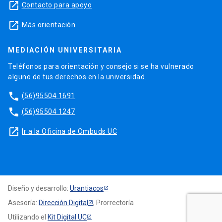
launch
Contacto para apoyo
launch
Más orientación
MEDIACIÓN UNIVERSITARIA
Teléfonos para orientación y consejo si se ha vulnerado
alguno de tus derechos en la universidad.
phone
(56)95504 1691
phone
(56)95504 1247
launch
Ir a la Oficina de Ombuds UC
Diseño y desarrollo:
Urantiacos
Asesoría:
Dirección Digital
, Prorrectoría
Utilizando el
Kit Digital UC