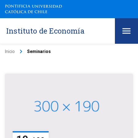
Instituto de Economía
keyboard_arrow_right
Inicio
Seminarios