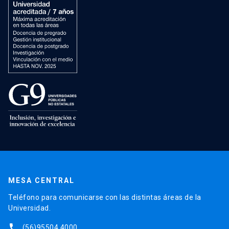
MESA CENTRAL
Teléfono para comunicarse con las distintas áreas de la
Universidad.
phone
(56)95504 4000