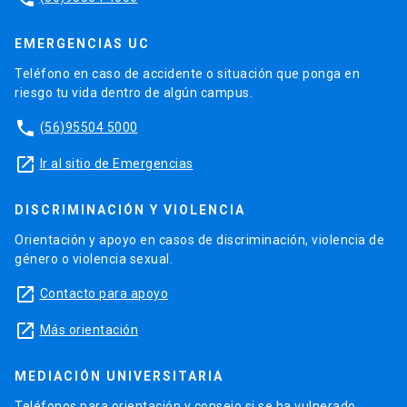
EMERGENCIAS UC
Teléfono en caso de accidente o situación que ponga en
riesgo tu vida dentro de algún campus.
phone
(56)95504 5000
launch
Ir al sitio de Emergencias
DISCRIMINACIÓN Y VIOLENCIA
Orientación y apoyo en casos de discriminación, violencia de
género o violencia sexual.
launch
Contacto para apoyo
launch
Más orientación
MEDIACIÓN UNIVERSITARIA
Teléfonos para orientación y consejo si se ha vulnerado