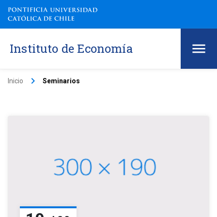
Instituto de Economía
keyboard_arrow_right
Inicio
Seminarios