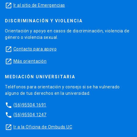
launch
Ir al sitio de Emergencias
DISCRIMINACIÓN Y VIOLENCIA
Orientación y apoyo en casos de discriminación, violencia de
género o violencia sexual.
launch
Contacto para apoyo
launch
Más orientación
MEDIACIÓN UNIVERSITARIA
Teléfonos para orientación y consejo si se ha vulnerado
alguno de tus derechos en la universidad.
phone
(56)95504 1691
phone
(56)95504 1247
launch
Ir a la Oficina de Ombuds UC