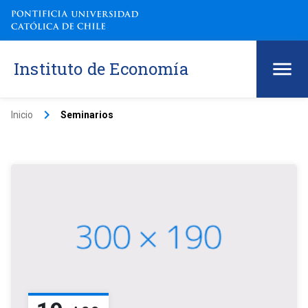
Instituto de Economía
keyboard_arrow_right
Inicio
Seminarios