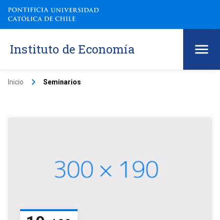
Instituto de Economía
keyboard_arrow_right
Inicio
Seminarios