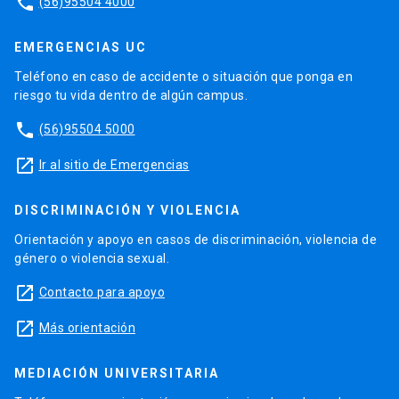
phone
(56)95504 4000
EMERGENCIAS UC
Teléfono en caso de accidente o situación que ponga en
riesgo tu vida dentro de algún campus.
phone
(56)95504 5000
launch
Ir al sitio de Emergencias
DISCRIMINACIÓN Y VIOLENCIA
Orientación y apoyo en casos de discriminación, violencia de
género o violencia sexual.
launch
Contacto para apoyo
launch
Más orientación
MEDIACIÓN UNIVERSITARIA