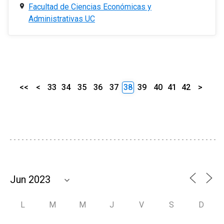
Facultad de Ciencias Económicas y
Administrativas UC
<<
<
33
34
35
36
37
38
39
40
41
42
>
L
M
M
J
V
S
D