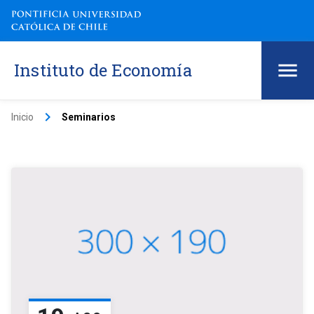
Instituto de Economía
keyboard_arrow_right
Inicio
Seminarios