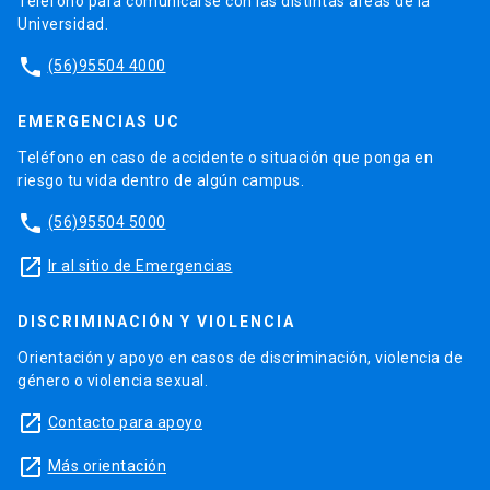
Teléfono para comunicarse con las distintas áreas de la
Universidad.
phone
(56)95504 4000
EMERGENCIAS UC
Teléfono en caso de accidente o situación que ponga en
riesgo tu vida dentro de algún campus.
phone
(56)95504 5000
launch
Ir al sitio de Emergencias
DISCRIMINACIÓN Y VIOLENCIA
Orientación y apoyo en casos de discriminación, violencia de
género o violencia sexual.
launch
Contacto para apoyo
launch
Más orientación