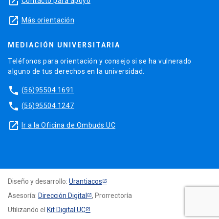
launch
Contacto para apoyo
launch
Más orientación
MEDIACIÓN UNIVERSITARIA
Teléfonos para orientación y consejo si se ha vulnerado
alguno de tus derechos en la universidad.
phone
(56)95504 1691
phone
(56)95504 1247
launch
Ir a la Oficina de Ombuds UC
Diseño y desarrollo:
Urantiacos
Asesoría:
Dirección Digital
, Prorrectoría
Utilizando el
Kit Digital UC