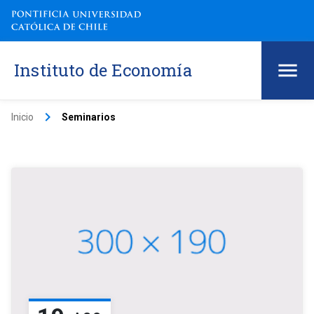
Instituto de Economía
keyboard_arrow_right
Inicio
Seminarios