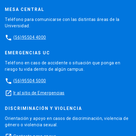
MESA CENTRAL
Teléfono para comunicarse con las distintas áreas de la
Universidad.
phone
(56)95504 4000
EMERGENCIAS UC
Teléfono en caso de accidente o situación que ponga en
riesgo tu vida dentro de algún campus.
phone
(56)95504 5000
launch
Ir al sitio de Emergencias
DISCRIMINACIÓN Y VIOLENCIA
Orientación y apoyo en casos de discriminación, violencia de
género o violencia sexual.