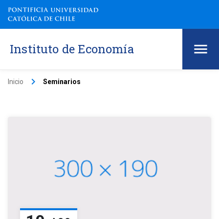
Instituto de Economía
keyboard_arrow_right
Inicio
Seminarios