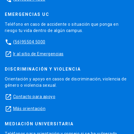
EMERGENCIAS UC
Teléfono en caso de accidente o situación que ponga en
riesgo tu vida dentro de algún campus.
phone
(56)95504 5000
launch
Ir al sitio de Emergencias
DISCRIMINACIÓN Y VIOLENCIA
Orientación y apoyo en casos de discriminación, violencia de
género o violencia sexual.
launch
Contacto para apoyo
launch
Más orientación
MEDIACIÓN UNIVERSITARIA
Teléfonos para orientación y consejo si se ha vulnerado