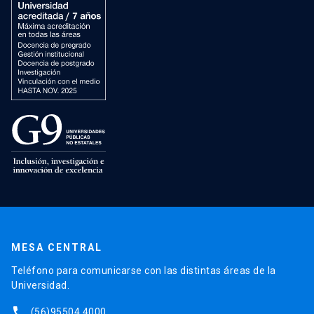
MESA CENTRAL
Teléfono para comunicarse con las distintas áreas de la
Universidad.
phone
(56)95504 4000