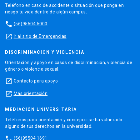
Teléfono en caso de accidente o situación que ponga en
riesgo tu vida dentro de algún campus.
phone
(56)95504 5000
launch
Ir al sitio de Emergencias
DISCRIMINACIÓN Y VIOLENCIA
Orientación y apoyo en casos de discriminación, violencia de
género o violencia sexual.
launch
Contacto para apoyo
launch
Más orientación
MEDIACIÓN UNIVERSITARIA
Teléfonos para orientación y consejo si se ha vulnerado
alguno de tus derechos en la universidad.
phone
(56)95504 1691