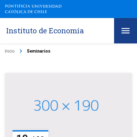
Instituto de Economía
keyboard_arrow_right
Inicio
Seminarios