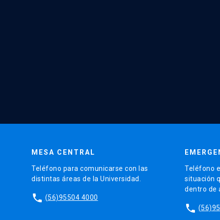
MESA CENTRAL
EMERGE
Teléfono para comunicarse con las
Teléfono e
distintas áreas de la Universidad.
situación 
dentro de
phone
(56)95504 4000
phone
(56)9