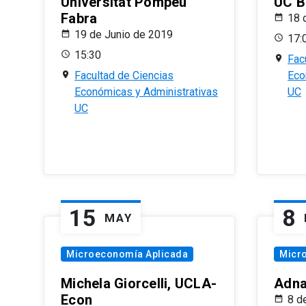
Universitat Pompeu
UC B
Fabra
18 
19 de Junio de 2019
17:
15:30
Fac
Facultad de Ciencias
Eco
Económicas y Administrativas
UC
UC
15
8
MAY
Microeconomía Aplicada
Micr
Michela Giorcelli, UCLA-
Adna
Econ
8 d