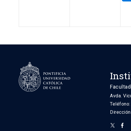
Inst
Facultad
Avda. Vic
Teléfono
Direcció