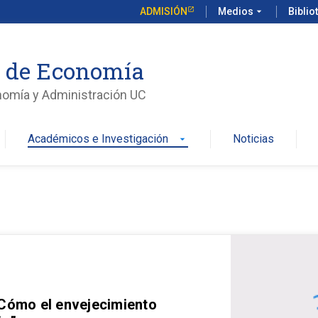
ADMISIÓN
Medios
arrow_drop_down
Biblio
o de Economía
nomía y Administración UC
Académicos e Investigación
Noticias
arrow_drop_down
 Cómo el envejecimiento