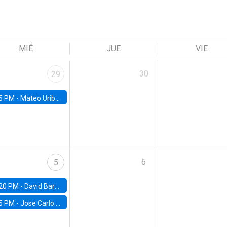
MIÉ
JUE
VIE
30
29
5 PM -
Mateo Uribe-Castro, Universidad de los Andes (Colombia)
6
5
20 PM -
David Bardey, Universidad de los Andes - CEDE
5 PM -
Jose Carlo Bermudez, UC (ME) & World Bank