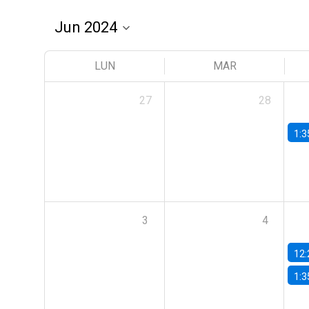
LUN
MAR
27
28
1:3
3
4
12:
1:3