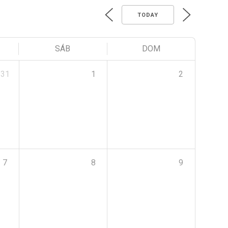
TODAY
SÁB
DOM
31
1
2
7
8
9