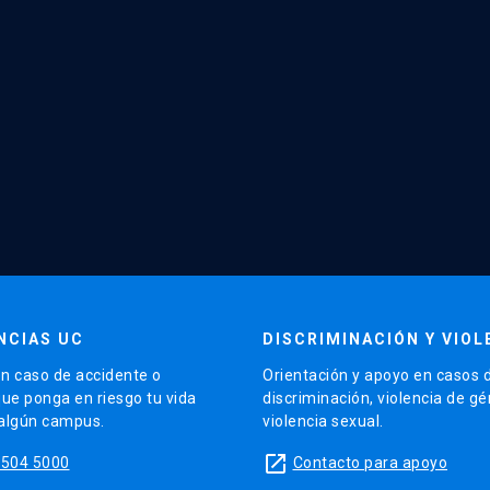
NCIAS UC
DISCRIMINACIÓN Y VIOL
n caso de accidente o
Orientación y apoyo en casos 
que ponga en riesgo tu vida
discriminación, violencia de g
 algún campus.
violencia sexual.
launch
5504 5000
Contacto para apoyo