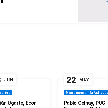
ia”
8
22
JUN
MAY
narios
Microeconomía Aplicad
tián Ugarte, Econ-
Pablo Celhay, PUC-