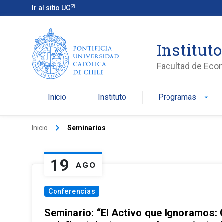
Ir al sitio UC
Institut
Facultad de Eco
Inicio
Instituto
Programas
arrow_drop_down
keyboard_arrow_right
Inicio
Seminarios
19
AGO
Conferencias
Seminario: “El Activo que Ignoramos: