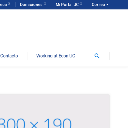
teca
Donaciones
Mi Portal UC
Correo
arrow_drop_down
search
Contacto
Working at Econ UC