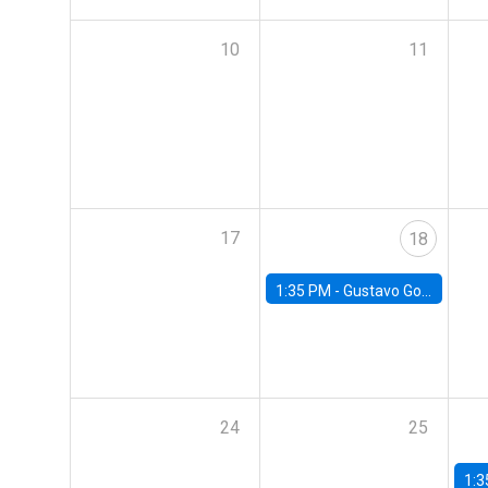
10
11
17
18
1:35 PM -
Gustavo González, Banco Central de Chile
24
25
1:3