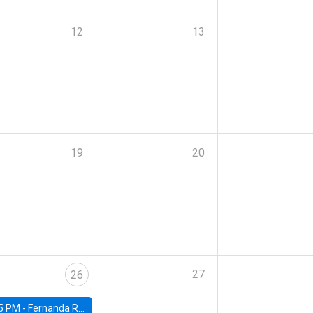
12
13
19
20
27
26
5 PM -
Fernanda Rojas Ampuero, University of Wisconsin-Madison