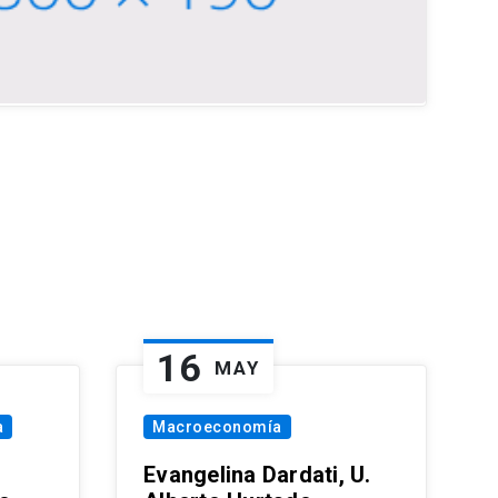
16
MAY
a
Macroeconomía
Evangelina Dardati, U.