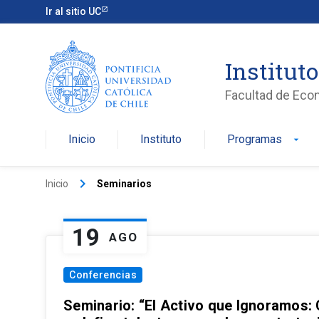
Ir al sitio UC
Institut
Facultad de Eco
Inicio
Instituto
Programas
arrow_drop_down
keyboard_arrow_right
Inicio
Seminarios
19
AGO
Conferencias
Seminario: “El Activo que Ignoramos: