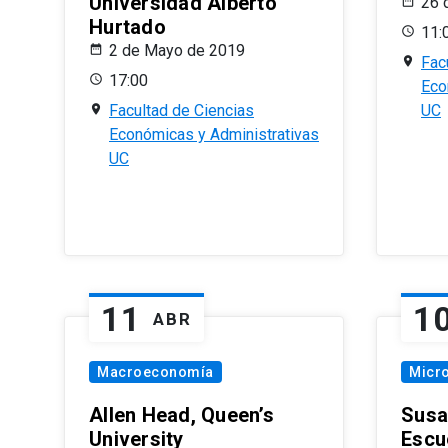
Universidad Alberto
26 
Hurtado
11:
2 de Mayo de 2019
Fac
17:00
Eco
Facultad de Ciencias
UC
Económicas y Administrativas
UC
11
1
ABR
Macroeconomía
Micr
Allen Head, Queen’s
Susa
University
Escu