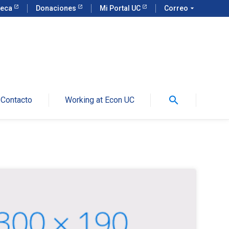
teca
Donaciones
Mi Portal UC
Correo
arrow_drop_down
search
Contacto
Working at Econ UC