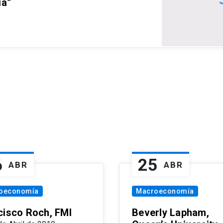
ia”
6
25
ABR
ABR
oeconomía
Macroeconomía
cisco Roch, FMI
Beverly Lapham,