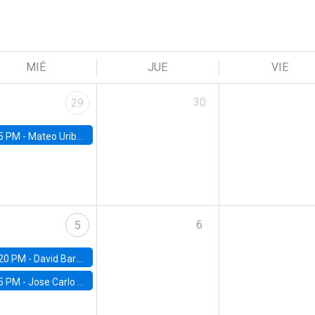
MIÉ
JUE
VIE
30
29
5 PM -
Mateo Uribe-Castro, Universidad de los Andes (Colombia)
6
5
20 PM -
David Bardey, Universidad de los Andes - CEDE
5 PM -
Jose Carlo Bermudez, UC (ME) & World Bank