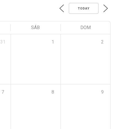
TODAY
SÁB
DOM
31
1
2
7
8
9