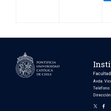
Inst
Facultad
Avda. Vic
Teléfono
Direcció