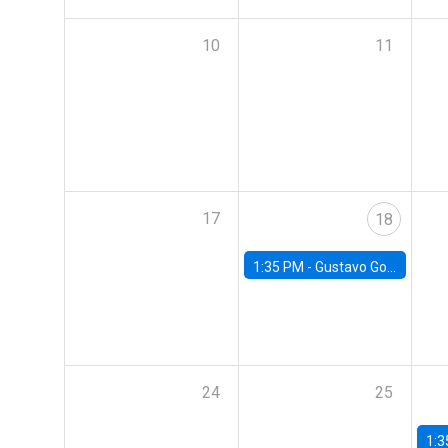
10
11
17
18
1:35 PM -
Gustavo González, Banco Central de Chile
24
25
1:3