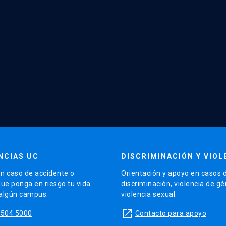
NCIAS UC
DISCRIMINACIÓN Y VIOL
n caso de accidente o
Orientación y apoyo en casos 
que ponga en riesgo tu vida
discriminación, violencia de g
 algún campus.
violencia sexual.
launch
5504 5000
Contacto para apoyo