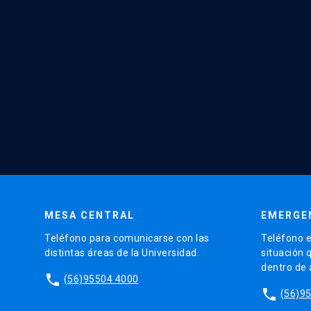
MESA CENTRAL
EMERGE
Teléfono para comunicarse con las
Teléfono e
distintas áreas de la Universidad.
situación 
dentro de
phone
(56)95504 4000
phone
(56)9