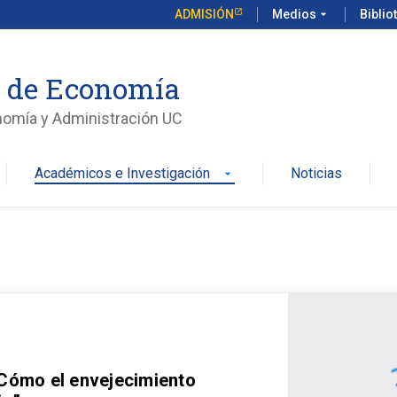
ADMISIÓN
Medios
arrow_drop_down
Biblio
o de Economía
nomía y Administración UC
Académicos e Investigación
Noticias
arrow_drop_down
 Cómo el envejecimiento