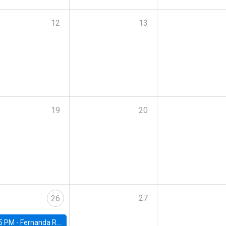
12
13
19
20
27
26
5 PM -
Fernanda Rojas Ampuero, University of Wisconsin-Madison