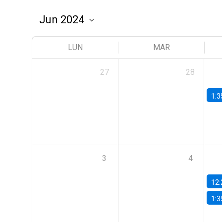
LUN
MAR
27
28
1:3
3
4
12:
1:3