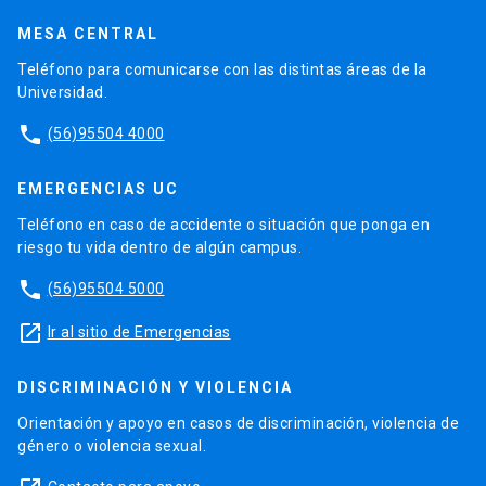
MESA CENTRAL
Teléfono para comunicarse con las distintas áreas de la
Universidad.
phone
(56)95504 4000
EMERGENCIAS UC
Teléfono en caso de accidente o situación que ponga en
riesgo tu vida dentro de algún campus.
phone
(56)95504 5000
launch
Ir al sitio de Emergencias
DISCRIMINACIÓN Y VIOLENCIA
Orientación y apoyo en casos de discriminación, violencia de
género o violencia sexual.