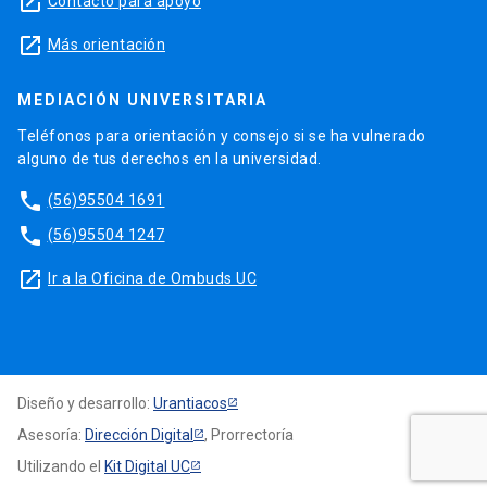
launch
Contacto para apoyo
launch
Más orientación
MEDIACIÓN UNIVERSITARIA
Teléfonos para orientación y consejo si se ha vulnerado
alguno de tus derechos en la universidad.
phone
(56)95504 1691
phone
(56)95504 1247
launch
Ir a la Oficina de Ombuds UC
Diseño y desarrollo:
Urantiacos
Asesoría:
Dirección Digital
, Prorrectoría
Utilizando el
Kit Digital UC