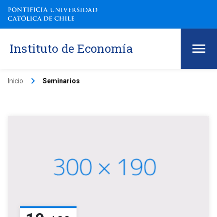
Instituto de Economía
keyboard_arrow_right
Inicio
Seminarios