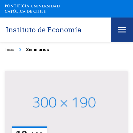
Instituto de Economía
keyboard_arrow_right
Inicio
Seminarios