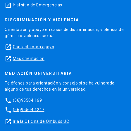
launch
Ir al sitio de Emergencias
DISCRIMINACIÓN Y VIOLENCIA
Orientación y apoyo en casos de discriminación, violencia de
género o violencia sexual.
launch
Contacto para apoyo
launch
Más orientación
MEDIACIÓN UNIVERSITARIA
Teléfonos para orientación y consejo si se ha vulnerado
alguno de tus derechos en la universidad.
phone
(56)95504 1691
phone
(56)95504 1247
launch
Ir a la Oficina de Ombuds UC