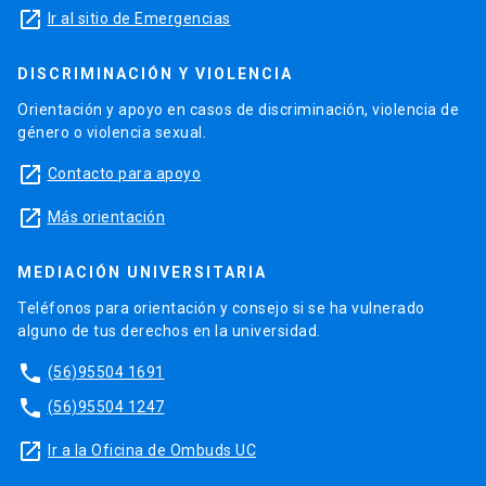
launch
Ir al sitio de Emergencias
DISCRIMINACIÓN Y VIOLENCIA
Orientación y apoyo en casos de discriminación, violencia de
género o violencia sexual.
launch
Contacto para apoyo
launch
Más orientación
MEDIACIÓN UNIVERSITARIA
Teléfonos para orientación y consejo si se ha vulnerado
alguno de tus derechos en la universidad.
phone
(56)95504 1691
phone
(56)95504 1247
launch
Ir a la Oficina de Ombuds UC