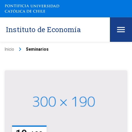
Instituto de Economía
keyboard_arrow_right
Inicio
Seminarios