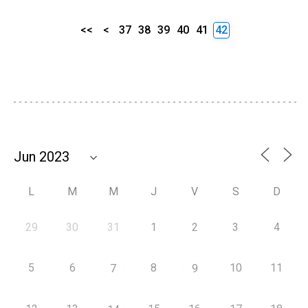
<<
<
37
38
39
40
41
42
L
M
M
J
V
S
D
29
30
31
1
2
3
4
5
6
8
10
11
7
9