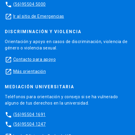
phone
(56)95504 5000
launch
Ir al sitio de Emergencias
DISCRIMINACIÓN Y VIOLENCIA
Orientación y apoyo en casos de discriminación, violencia de
género o violencia sexual.
launch
Contacto para apoyo
launch
Más orientación
MEDIACIÓN UNIVERSITARIA
Teléfonos para orientación y consejo si se ha vulnerado
alguno de tus derechos en la universidad.
phone
(56)95504 1691
phone
(56)95504 1247