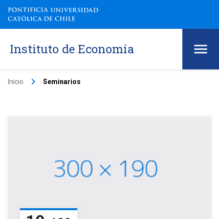
Instituto de Economía
keyboard_arrow_right
Inicio
Seminarios