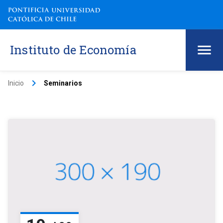
Instituto de Economía
keyboard_arrow_right
Inicio
Seminarios