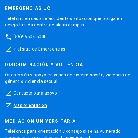
EMERGENCIAS UC
Teléfono en caso de accidente o situación que ponga en
riesgo tu vida dentro de algún campus.
phone
(56)95504 5000
launch
Ir al sitio de Emergencias
DISCRIMINACIÓN Y VIOLENCIA
Orientación y apoyo en casos de discriminación, violencia de
género o violencia sexual.
launch
Contacto para apoyo
launch
Más orientación
MEDIACIÓN UNIVERSITARIA
Teléfonos para orientación y consejo si se ha vulnerado
alguno de tus derechos en la universidad.