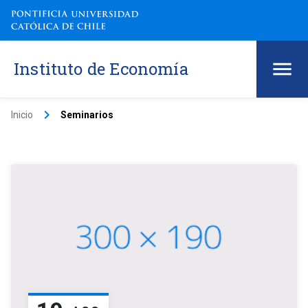
Instituto de Economía
keyboard_arrow_right
Inicio
Seminarios