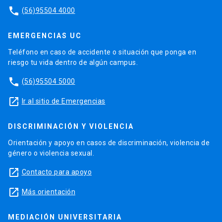
phone
(56)95504 4000
EMERGENCIAS UC
Teléfono en caso de accidente o situación que ponga en
riesgo tu vida dentro de algún campus.
phone
(56)95504 5000
launch
Ir al sitio de Emergencias
DISCRIMINACIÓN Y VIOLENCIA
Orientación y apoyo en casos de discriminación, violencia de
género o violencia sexual.
launch
Contacto para apoyo
launch
Más orientación
MEDIACIÓN UNIVERSITARIA