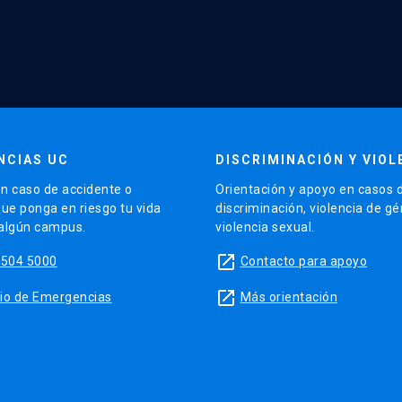
NCIAS UC
DISCRIMINACIÓN Y VIOL
n caso de accidente o
Orientación y apoyo en casos 
que ponga en riesgo tu vida
discriminación, violencia de g
 algún campus.
violencia sexual.
launch
5504 5000
Contacto para apoyo
launch
sitio de Emergencias
Más orientación