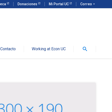
teca
Donaciones
Mi Portal UC
Correo
arrow_drop_down
search
Contacto
Working at Econ UC