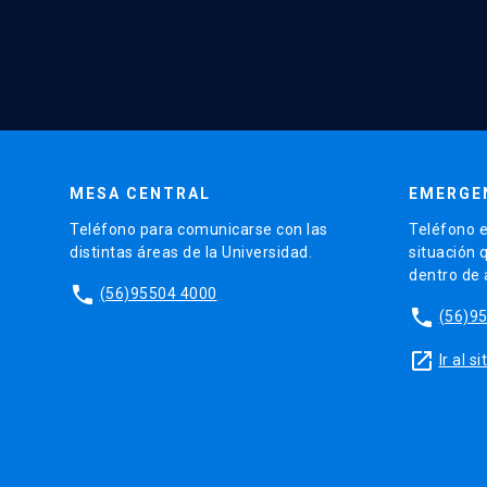
MESA CENTRAL
EMERGE
Teléfono para comunicarse con las
Teléfono e
distintas áreas de la Universidad.
situación 
dentro de
phone
(56)95504 4000
phone
(56)9
launch
Ir al 