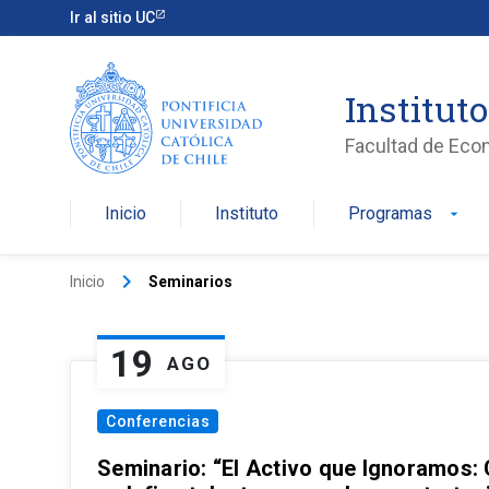
Ir al sitio UC
Institut
Facultad de Eco
Inicio
Instituto
Programas
arrow_drop_down
keyboard_arrow_right
Inicio
Seminarios
19
AGO
Conferencias
Seminario: “El Activo que Ignoramos: