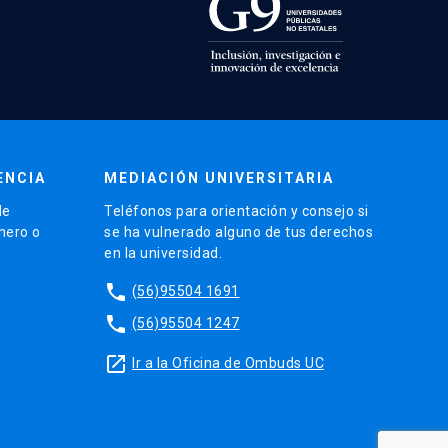
ENCIA
MEDIACIÓN UNIVERSITARIA
de
Teléfonos para orientación y consejo si
énero o
se ha vulnerado alguno de tus derechos
en la universidad.
phone
(56)95504 1691
phone
(56)95504 1247
launch
Ir a la Oficina de Ombuds UC