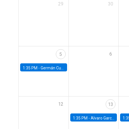
29
30
6
5
1:35 PM -
Germán Cubas, University of Houston
12
13
1:35 PM -
Alvaro Garcia-Marin, Universidad de Los Andes
1:3