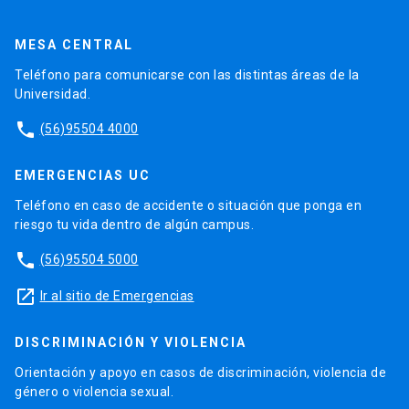
MESA CENTRAL
Teléfono para comunicarse con las distintas áreas de la
Universidad.
phone
(56)95504 4000
EMERGENCIAS UC
Teléfono en caso de accidente o situación que ponga en
riesgo tu vida dentro de algún campus.
phone
(56)95504 5000
launch
Ir al sitio de Emergencias
DISCRIMINACIÓN Y VIOLENCIA
Orientación y apoyo en casos de discriminación, violencia de
género o violencia sexual.