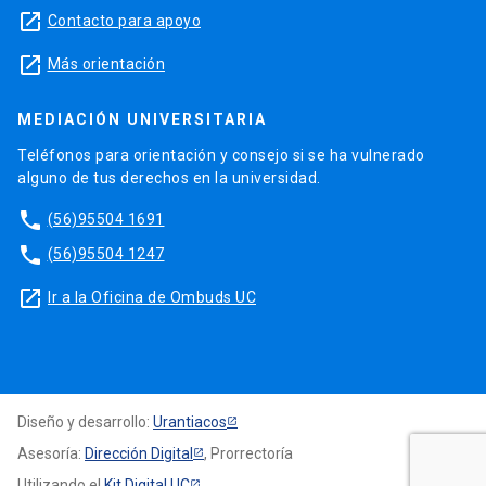
launch
Contacto para apoyo
launch
Más orientación
MEDIACIÓN UNIVERSITARIA
Teléfonos para orientación y consejo si se ha vulnerado
alguno de tus derechos en la universidad.
phone
(56)95504 1691
phone
(56)95504 1247
launch
Ir a la Oficina de Ombuds UC
Diseño y desarrollo:
Urantiacos
Asesoría:
Dirección Digital
, Prorrectoría
Utilizando el
Kit Digital UC