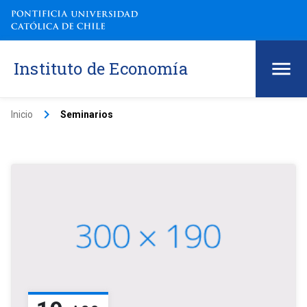
Instituto de Economía
keyboard_arrow_right
Inicio
Seminarios