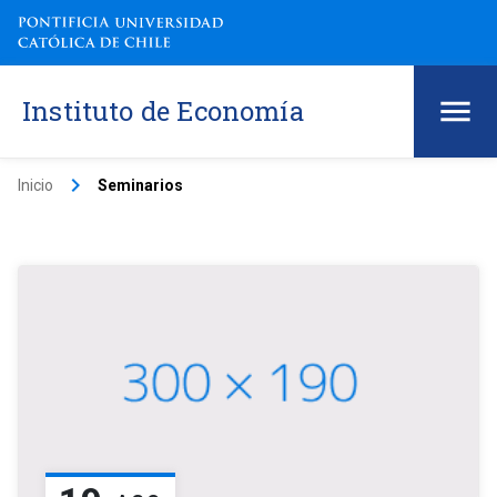
Instituto de Economía
keyboard_arrow_right
Inicio
Seminarios