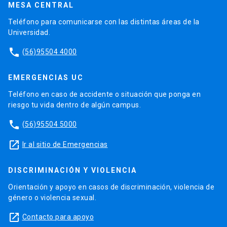
MESA CENTRAL
Teléfono para comunicarse con las distintas áreas de la
Universidad.
phone
(56)95504 4000
EMERGENCIAS UC
Teléfono en caso de accidente o situación que ponga en
riesgo tu vida dentro de algún campus.
phone
(56)95504 5000
launch
Ir al sitio de Emergencias
DISCRIMINACIÓN Y VIOLENCIA
Orientación y apoyo en casos de discriminación, violencia de
género o violencia sexual.
launch
Contacto para apoyo