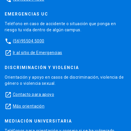
EMERGENCIAS UC
Teléfono en caso de accidente o situación que ponga en
riesgo tu vida dentro de algún campus.
phone
(56)95504 5000
launch
Ir al sitio de Emergencias
DISCRIMINACIÓN Y VIOLENCIA
Orientación y apoyo en casos de discriminación, violencia de
género o violencia sexual.
launch
Contacto para apoyo
launch
Más orientación
MEDIACIÓN UNIVERSITARIA
Teléfonos para orientación y consejo si se ha vulnerado