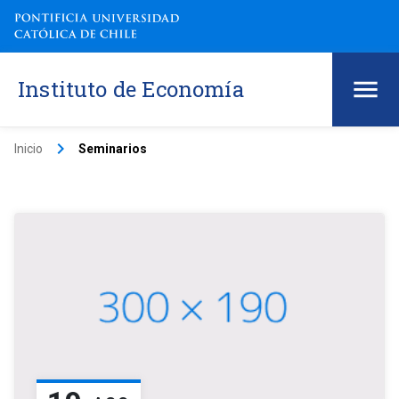
Instituto de Economía
keyboard_arrow_right
Inicio
Seminarios