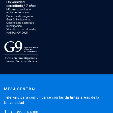
MESA CENTRAL
Teléfono para comunicarse con las distintas áreas de la
Universidad.
phone
(56)95504 4000