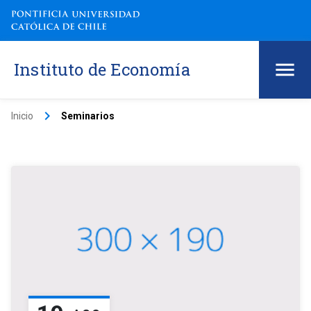
Instituto de Economía
keyboard_arrow_right
Inicio
Seminarios