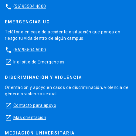
phone
(56)95504 4000
EMERGENCIAS UC
Teléfono en caso de accidente o situación que ponga en
riesgo tu vida dentro de algún campus.
phone
(56)95504 5000
launch
Ir al sitio de Emergencias
DISCRIMINACIÓN Y VIOLENCIA
Orientación y apoyo en casos de discriminación, violencia de
género o violencia sexual.
launch
Contacto para apoyo
launch
Más orientación
MEDIACIÓN UNIVERSITARIA