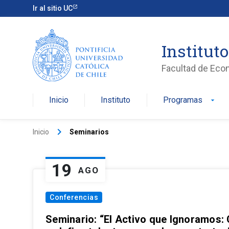
Ir al sitio UC
Institut
Facultad de Eco
Inicio
Instituto
Programas
arrow_drop_down
keyboard_arrow_right
Inicio
Seminarios
19
AGO
Conferencias
Seminario: “El Activo que Ignoramos: