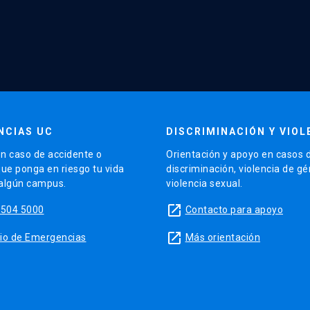
NCIAS UC
DISCRIMINACIÓN Y VIOL
n caso de accidente o
Orientación y apoyo en casos 
que ponga en riesgo tu vida
discriminación, violencia de g
 algún campus.
violencia sexual.
launch
5504 5000
Contacto para apoyo
launch
sitio de Emergencias
Más orientación