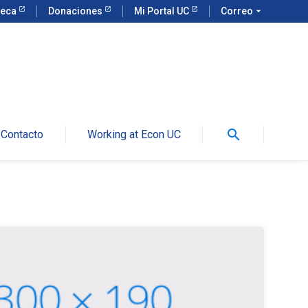
teca
Donaciones
Mi Portal UC
Correo
arrow_drop_down
search
Contacto
Working at Econ UC