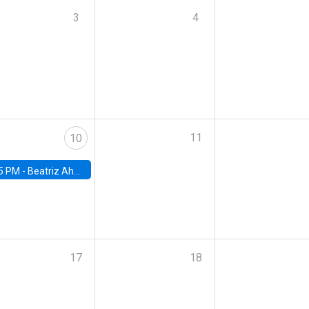
3
4
11
10
5 PM -
Beatriz Ahumada, PhD candidate, Universidad de Pittsburgh
17
18