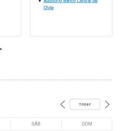
Auditorio Banco Central de
Chile
>
TODAY
SÁB
DOM