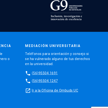
ENCIA
MEDIACIÓN UNIVERSITARIA
de
Teléfonos para orientación y consejo si
énero o
se ha vulnerado alguno de tus derechos
en la universidad.
phone
(56)95504 1691
phone
(56)95504 1247
launch
Ir a la Oficina de Ombuds UC