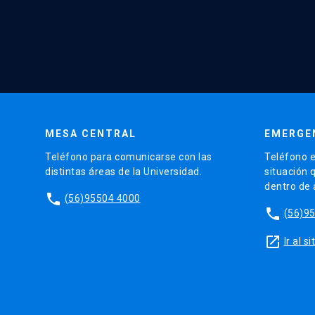
MESA CENTRAL
EMERGE
Teléfono para comunicarse con las
Teléfono e
distintas áreas de la Universidad.
situación 
dentro de
phone
(56)95504 4000
phone
(56)9
launch
Ir al 