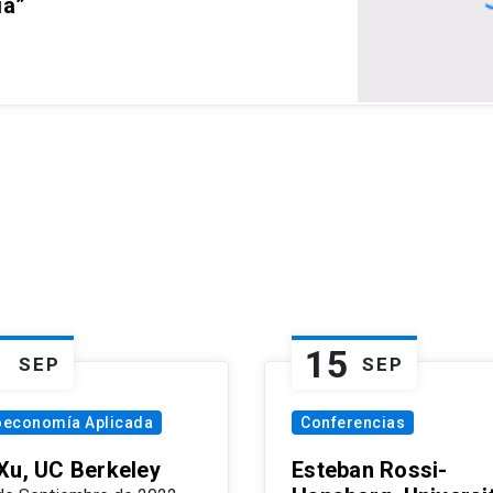
ia”
1
15
SEP
SEP
oeconomía Aplicada
Conferencias
Xu, UC Berkeley
Esteban Rossi-