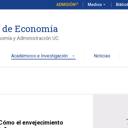
ADMISIÓN
Medios
arrow_drop_down
Biblio
o de Economía
nomía y Administración UC
Académicos e Investigación
Noticias
arrow_drop_down
 Cómo el envejecimiento