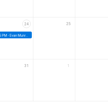
25
24
5 PM -
Evan Munro, Neyman Visiting Assistant Professor in the Department of Statistics at UC Berkeley
31
1