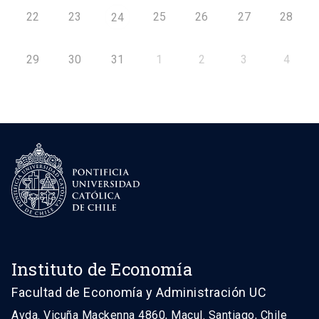
22
23
25
26
27
28
24
29
30
31
1
2
3
4
Instituto de Economía
Facultad de Economía y Administración UC
Avda. Vicuña Mackenna 4860, Macul. Santiago, Chile