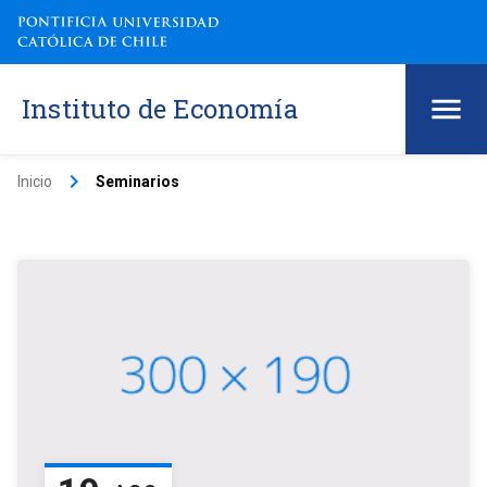
Instituto de Economía
keyboard_arrow_right
Inicio
Seminarios