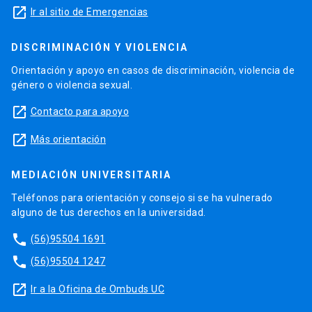
launch
Ir al sitio de Emergencias
DISCRIMINACIÓN Y VIOLENCIA
Orientación y apoyo en casos de discriminación, violencia de
género o violencia sexual.
launch
Contacto para apoyo
launch
Más orientación
MEDIACIÓN UNIVERSITARIA
Teléfonos para orientación y consejo si se ha vulnerado
alguno de tus derechos en la universidad.
phone
(56)95504 1691
phone
(56)95504 1247
launch
Ir a la Oficina de Ombuds UC