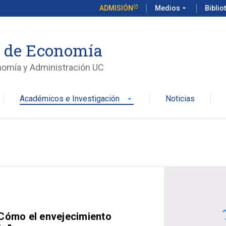
ADMISIÓN
Medios
arrow_drop_down
Biblio
o de Economía
nomía y Administración UC
Académicos e Investigación
Noticias
arrow_drop_down
 Cómo el envejecimiento