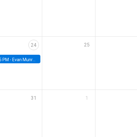
25
24
5 PM -
Evan Munro, Neyman Visiting Assistant Professor in the Department of Statistics at UC Berkeley
31
1