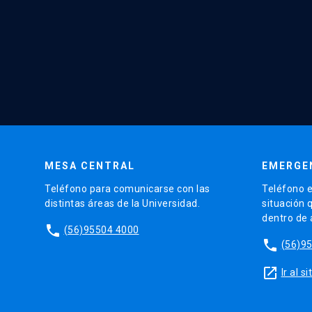
MESA CENTRAL
EMERGE
Teléfono para comunicarse con las
Teléfono e
distintas áreas de la Universidad.
situación 
dentro de
phone
(56)95504 4000
phone
(56)9
launch
Ir al 