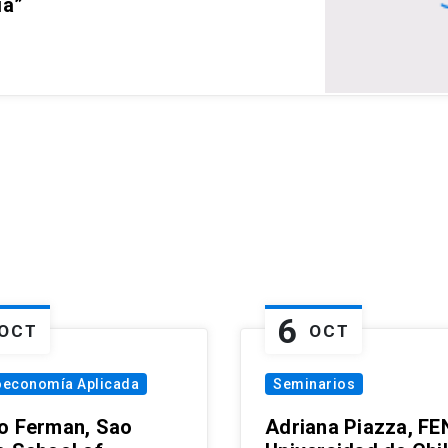
ia”
6
OCT
OCT
oeconomía Aplicada
Seminarios
o Ferman, Sao
Adriana Piazza, FE