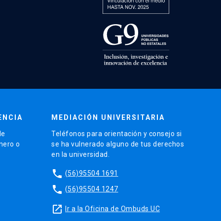
ENCIA
MEDIACIÓN UNIVERSITARIA
de
Teléfonos para orientación y consejo si
énero o
se ha vulnerado alguno de tus derechos
en la universidad.
phone
(56)95504 1691
phone
(56)95504 1247
launch
Ir a la Oficina de Ombuds UC