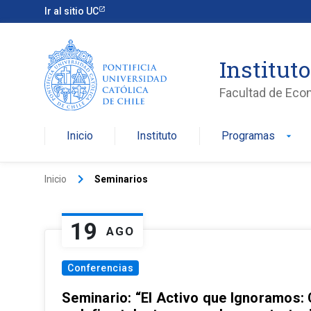
Ir al sitio UC
Institut
Facultad de Eco
Inicio
Instituto
Programas
arrow_drop_down
keyboard_arrow_right
Inicio
Seminarios
19
AGO
Conferencias
Seminario: “El Activo que Ignoramos: