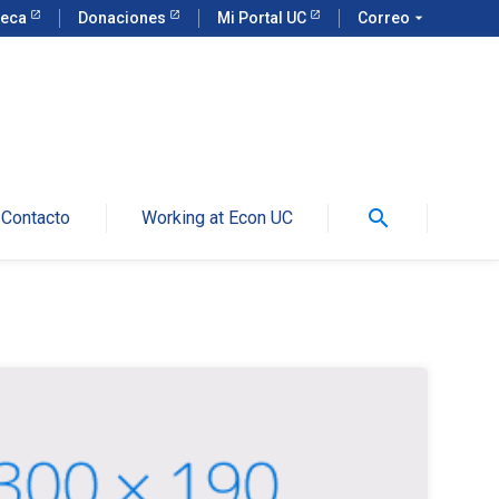
teca
Donaciones
Mi Portal UC
Correo
arrow_drop_down
search
Contacto
Working at Econ UC