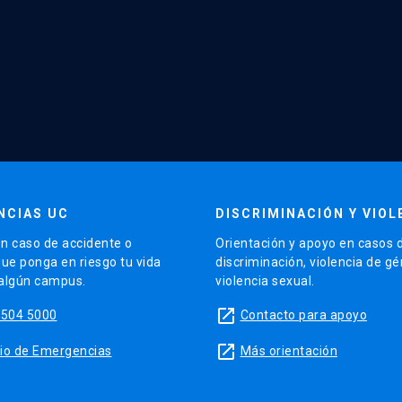
NCIAS UC
DISCRIMINACIÓN Y VIOL
n caso de accidente o
Orientación y apoyo en casos 
que ponga en riesgo tu vida
discriminación, violencia de g
 algún campus.
violencia sexual.
launch
5504 5000
Contacto para apoyo
launch
sitio de Emergencias
Más orientación