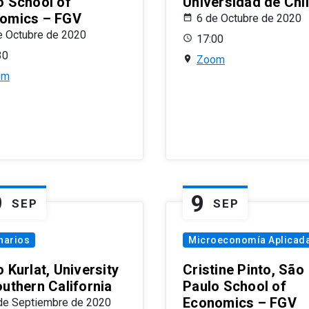
o School of
Universidad de Chi
omics – FGV
6 de Octubre de 2020
e Octubre de 2020
17:00
30
Zoom
om
9
9
SEP
SEP
narios
Microeconomía Aplicad
 Kurlat, University
Cristine Pinto, São
outhern California
Paulo School of
Economics – FGV
de Septiembre de 2020