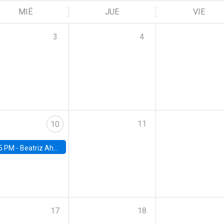
MIÉ
JUE
VIE
3
4
11
10
5 PM -
Beatriz Ahumada, PhD candidate, Universidad de Pittsburgh
17
18