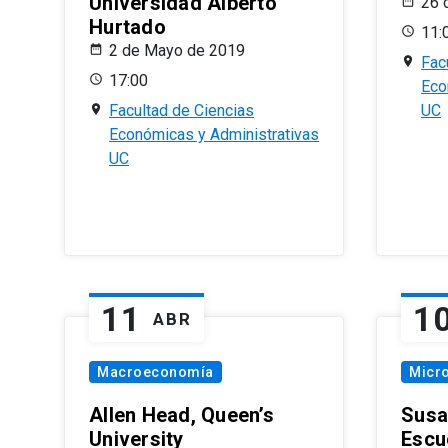
Universidad Alberto
26 
Hurtado
11:
2 de Mayo de 2019
Fac
17:00
Eco
Facultad de Ciencias
UC
Económicas y Administrativas
UC
11
1
ABR
Macroeconomía
Micr
Allen Head, Queen’s
Susa
University
Escu