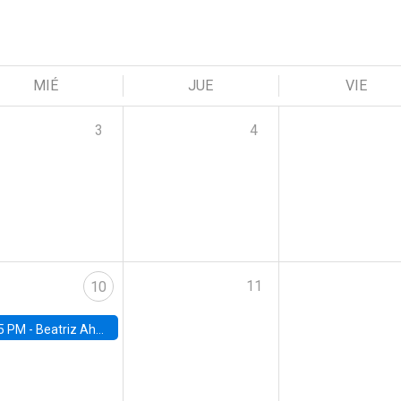
MIÉ
JUE
VIE
3
4
11
10
5 PM -
Beatriz Ahumada, PhD candidate, Universidad de Pittsburgh