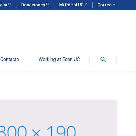
teca
Donaciones
Mi Portal UC
Correo
arrow_drop_down
search
Contacto
Working at Econ UC