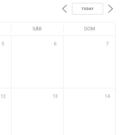
TODAY
SÁB
DOM
5
6
7
12
13
14