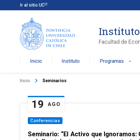
Ir al sitio UC
Institut
Facultad de Eco
Inicio
Instituto
Programas
arrow_drop_down
keyboard_arrow_right
Inicio
Seminarios
19
AGO
Conferencias
Seminario: “El Activo que Ignoramos: