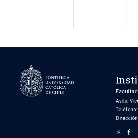
Inst
Facultad
Avda. Vic
Teléfono
Direcció