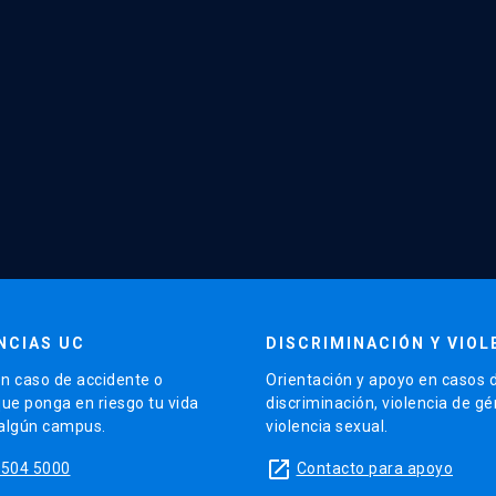
NCIAS UC
DISCRIMINACIÓN Y VIOL
n caso de accidente o
Orientación y apoyo en casos 
que ponga en riesgo tu vida
discriminación, violencia de g
 algún campus.
violencia sexual.
launch
5504 5000
Contacto para apoyo