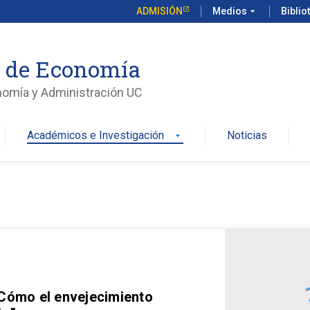
ADMISIÓN
Medios
arrow_drop_down
Biblio
o de Economía
nomía y Administración UC
Académicos e Investigación
Noticias
arrow_drop_down
 Cómo el envejecimiento