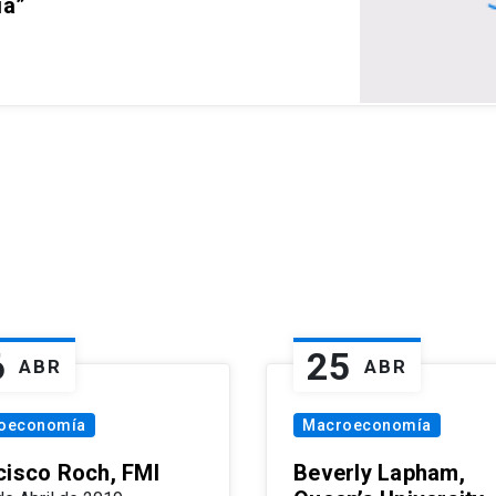
ia”
6
25
ABR
ABR
oeconomía
Macroeconomía
cisco Roch, FMI
Beverly Lapham,