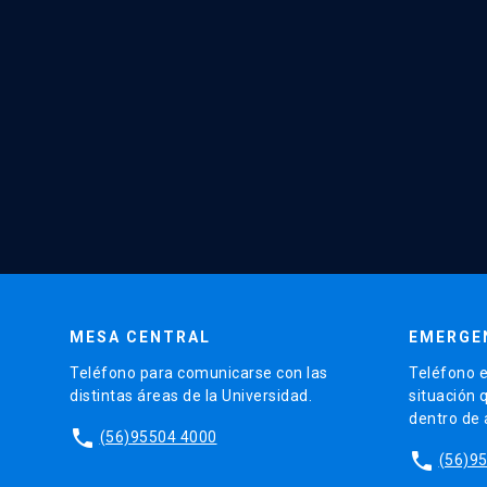
MESA CENTRAL
EMERGE
Teléfono para comunicarse con las
Teléfono e
distintas áreas de la Universidad.
situación 
dentro de
phone
(56)95504 4000
phone
(56)9