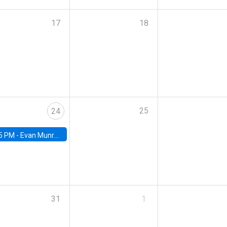
17
18
25
24
5 PM -
Evan Munro, Neyman Visiting Assistant Professor in the Department of Statistics at UC Berkeley
31
1