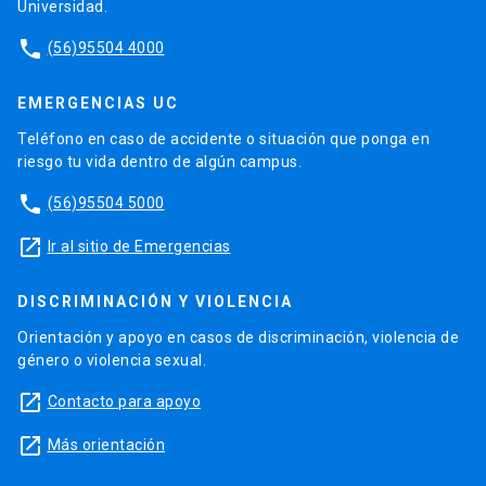
Universidad.
phone
(56)95504 4000
EMERGENCIAS UC
Teléfono en caso de accidente o situación que ponga en
riesgo tu vida dentro de algún campus.
phone
(56)95504 5000
launch
Ir al sitio de Emergencias
DISCRIMINACIÓN Y VIOLENCIA
Orientación y apoyo en casos de discriminación, violencia de
género o violencia sexual.
launch
Contacto para apoyo
launch
Más orientación