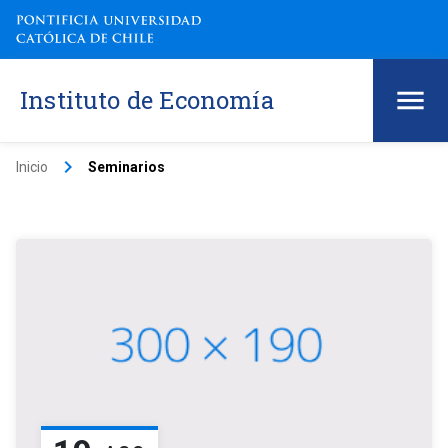
Instituto de Economía
keyboard_arrow_right
Inicio
Seminarios