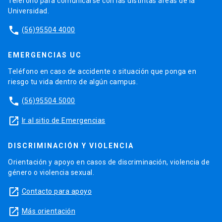
Teléfono para comunicarse con las distintas áreas de la
Universidad.
phone
(56)95504 4000
EMERGENCIAS UC
Teléfono en caso de accidente o situación que ponga en
riesgo tu vida dentro de algún campus.
phone
(56)95504 5000
launch
Ir al sitio de Emergencias
DISCRIMINACIÓN Y VIOLENCIA
Orientación y apoyo en casos de discriminación, violencia de
género o violencia sexual.
launch
Contacto para apoyo
launch
Más orientación