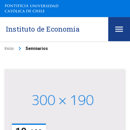
Instituto de Economía
keyboard_arrow_right
Inicio
Seminarios