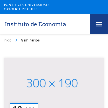
Instituto de Economía
keyboard_arrow_right
Inicio
Seminarios