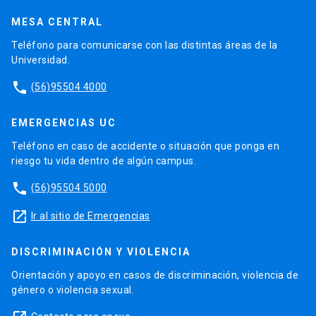
MESA CENTRAL
Teléfono para comunicarse con las distintas áreas de la
Universidad.
phone
(56)95504 4000
EMERGENCIAS UC
Teléfono en caso de accidente o situación que ponga en
riesgo tu vida dentro de algún campus.
phone
(56)95504 5000
launch
Ir al sitio de Emergencias
DISCRIMINACIÓN Y VIOLENCIA
Orientación y apoyo en casos de discriminación, violencia de
género o violencia sexual.