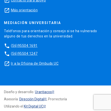
launch
Contacto para apoyo
launch
Más orientación
MEDIACIÓN UNIVERSITARIA
Teléfonos para orientación y consejo si se ha vulnerado
alguno de tus derechos en la universidad.
phone
(56)95504 1691
phone
(56)95504 1247
launch
Ir a la Oficina de Ombuds UC
Diseño y desarrollo:
Urantiacos
Asesoría:
Dirección Digital
, Prorrectoría
Utilizando el
Kit Digital UC