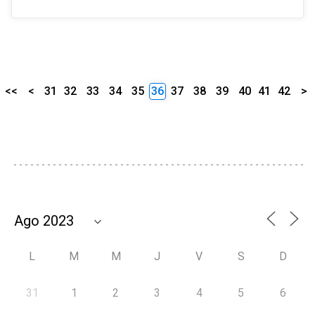
<<
<
31
32
33
34
35
36
37
38
39
40
41
42
>
L
M
M
J
V
S
D
31
1
2
3
4
5
6