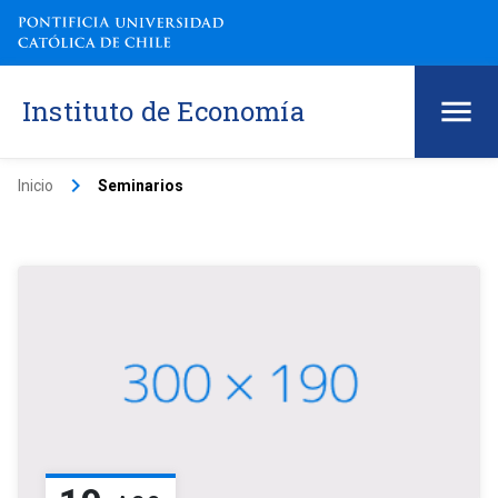
Instituto de Economía
keyboard_arrow_right
Inicio
Seminarios