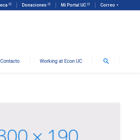
teca
Donaciones
Mi Portal UC
Correo
arrow_drop_down
search
Contacto
Working at Econ UC