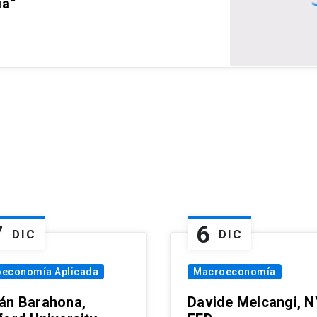
ia”
7
6
DIC
DIC
oeconomía Aplicada
Macroeconomía
án Barahona,
Davide Melcangi, N