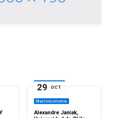
29
OCT
Macroeconomía
Y
Alexandre Janiak,