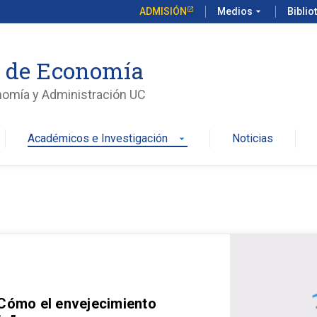
ADMISIÓN
Medios
arrow_drop_down
Biblio
o de Economía
nomía y Administración UC
Académicos e Investigación
Noticias
arrow_drop_down
 Cómo el envejecimiento