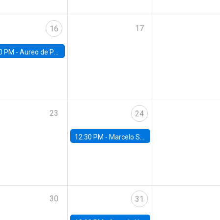
17
16
0 PM -
Aureo de Paula, UCL
23
24
12:30 PM -
Marcelo Sant'Anna, FGV - EPGE
30
31