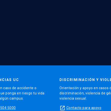
NCIAS UC
DISCRIMINACIÓN Y VIOL
n caso de accidente o
Orientación y apoyo en casos 
que ponga en riesgo tu vida
discriminación, violencia de g
 algún campus.
violencia sexual.
launch
5504 5000
Contacto para apoyo