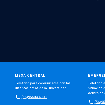
MESA CENTRAL
EMERGE
Teléfono para comunicarse con las
Teléfono e
distintas áreas de la Universidad.
situación 
dentro de
phone
(56)95504 4000
phone
(56)9