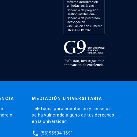
ENCIA
MEDIACIÓN UNIVERSITARIA
de
Teléfonos para orientación y consejo si
énero o
se ha vulnerado alguno de tus derechos
en la universidad.
phone
(56)95504 1691