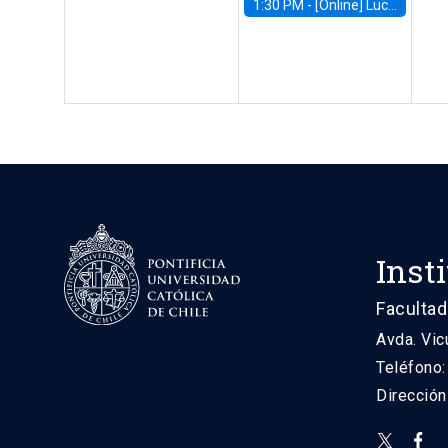
1:30 PM -
[Online] Luciana Juvenal, International Monetary Fund (IMF)
Inst
Facultad
Avda. Vic
Teléfono
Direcció