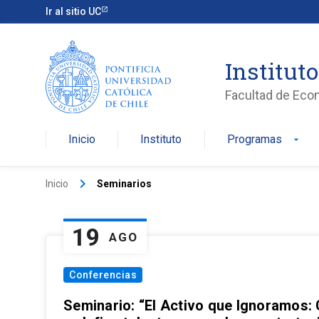
Ir al sitio UC
Institut
Facultad de Eco
Inicio
Instituto
Programas
arrow_drop_down
keyboard_arrow_right
Inicio
Seminarios
19
AGO
Conferencias
Seminario: “El Activo que Ignoramos: