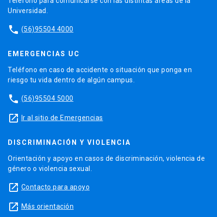
Teléfono para comunicarse con las distintas áreas de la
Universidad.
phone
(56)95504 4000
EMERGENCIAS UC
Teléfono en caso de accidente o situación que ponga en
riesgo tu vida dentro de algún campus.
phone
(56)95504 5000
launch
Ir al sitio de Emergencias
DISCRIMINACIÓN Y VIOLENCIA
Orientación y apoyo en casos de discriminación, violencia de
género o violencia sexual.
launch
Contacto para apoyo
launch
Más orientación