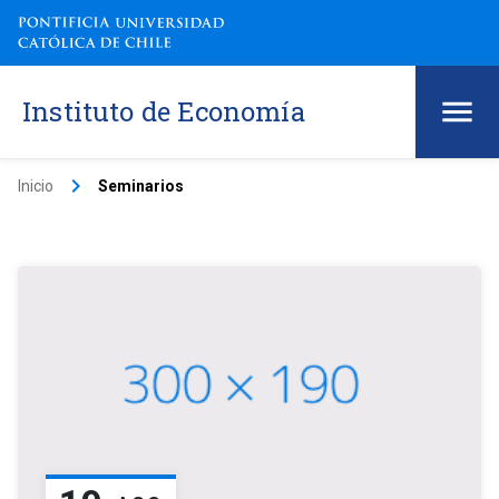
Instituto de Economía
keyboard_arrow_right
Inicio
Seminarios