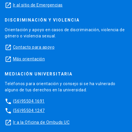
launch
Ir al sitio de Emergencias
DISCRIMINACIÓN Y VIOLENCIA
Orientación y apoyo en casos de discriminación, violencia de
género o violencia sexual.
launch
Contacto para apoyo
launch
Más orientación
MEDIACIÓN UNIVERSITARIA
Teléfonos para orientación y consejo si se ha vulnerado
alguno de tus derechos en la universidad.
phone
(56)95504 1691
phone
(56)95504 1247
launch
Ir a la Oficina de Ombuds UC