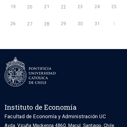
19
21
23
24
25
20
22
26
29
30
31
1
27
28
Instituto de Economía
Facultad de Economía y Administración UC
Avda. Vicuña Mackenna 4860, Macul. Santiago, Chile