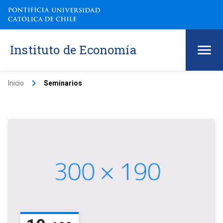
Instituto de Economía
keyboard_arrow_right
Inicio
Seminarios