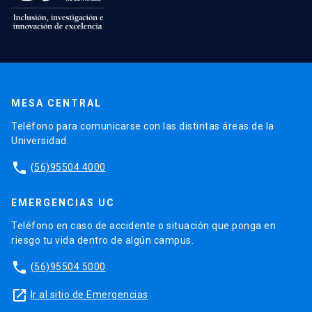
MESA CENTRAL
Teléfono para comunicarse con las distintas áreas de la
Universidad.
phone
(56)95504 4000
EMERGENCIAS UC
Teléfono en caso de accidente o situación que ponga en
riesgo tu vida dentro de algún campus.
phone
(56)95504 5000
launch
Ir al sitio de Emergencias