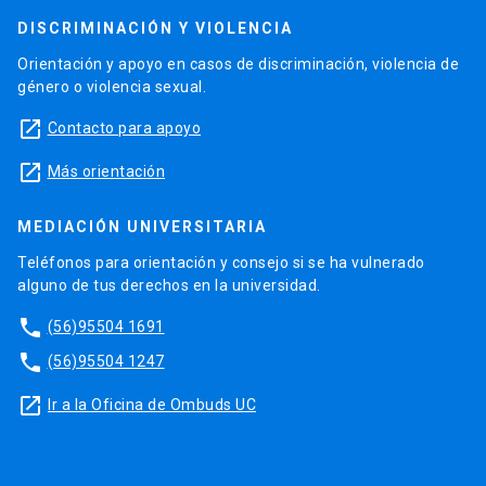
DISCRIMINACIÓN Y VIOLENCIA
Orientación y apoyo en casos de discriminación, violencia de
género o violencia sexual.
launch
Contacto para apoyo
launch
Más orientación
MEDIACIÓN UNIVERSITARIA
Teléfonos para orientación y consejo si se ha vulnerado
alguno de tus derechos en la universidad.
phone
(56)95504 1691
phone
(56)95504 1247
launch
Ir a la Oficina de Ombuds UC