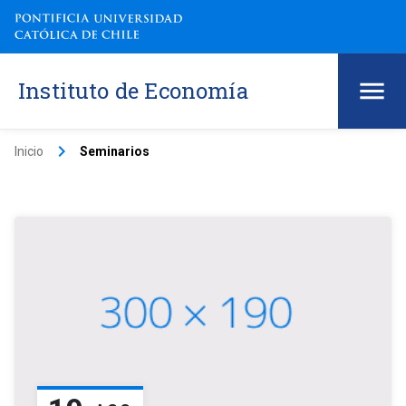
Instituto de Economía
keyboard_arrow_right
Inicio
Seminarios