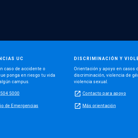
NCIAS UC
DISCRIMINACIÓN Y VIOL
n caso de accidente o
Orientación y apoyo en casos 
que ponga en riesgo tu vida
discriminación, violencia de g
 algún campus.
violencia sexual.
launch
5504 5000
Contacto para apoyo
launch
sitio de Emergencias
Más orientación