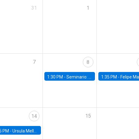
31
1
7
8
1:30 PM -
Seminario: “Recuperando la humanidad para progresar en la era de la IA»
1:35 PM -
Felipe Martínez, alumno Doctorado en Ec
15
14
5 PM -
Ursula Mello, Insper - Institute of Education and Research