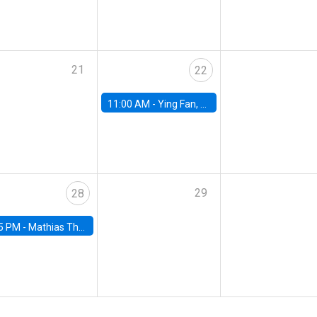
21
22
11:00 AM -
Ying Fan, University of Michigan
29
28
5 PM -
Mathias Thoenig, University of Lausanne