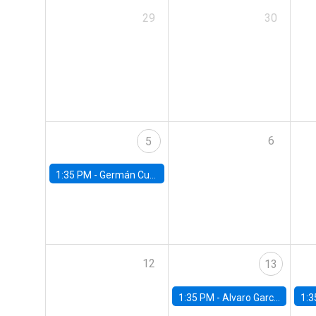
29
30
6
5
1:35 PM -
Germán Cubas, University of Houston
12
13
1:35 PM -
Alvaro Garcia-Marin, Universidad de Los Andes
1:3