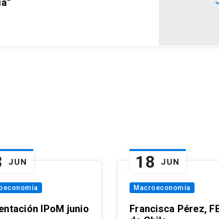
ia”
3
18
JUN
JUN
oeconomía
Macroeconomía
entación IPoM junio
Francisca Pérez, F