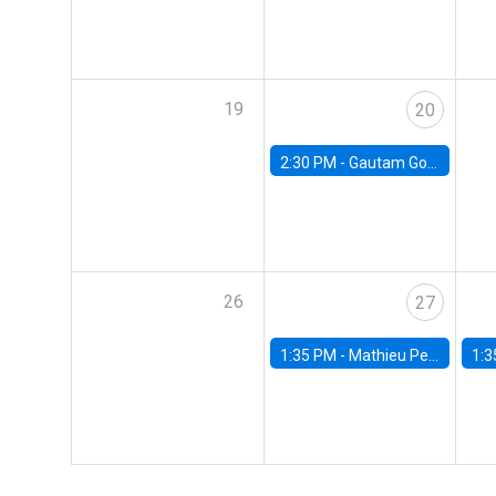
19
20
2:30 PM -
Gautam Gowrisankaran, Columbia University
26
27
1:35 PM -
Mathieu Pedemonte, IDB
1:3