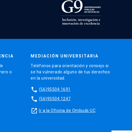
ENCIA
MEDIACIÓN UNIVERSITARIA
de
Teléfonos para orientación y consejo si
énero o
se ha vulnerado alguno de tus derechos
en la universidad.
phone
(56)95504 1691
phone
(56)95504 1247
launch
Ir a la Oficina de Ombuds UC