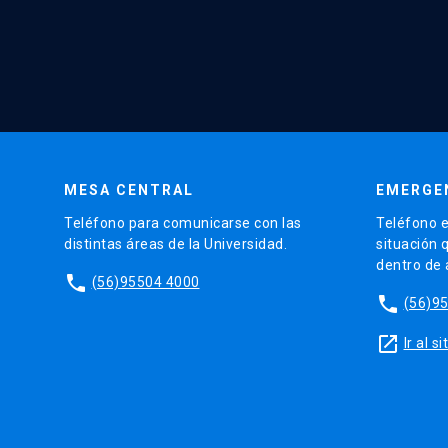
MESA CENTRAL
EMERGE
Teléfono para comunicarse con las
Teléfono e
distintas áreas de la Universidad.
situación 
dentro de
phone
(56)95504 4000
phone
(56)9
launch
Ir al 