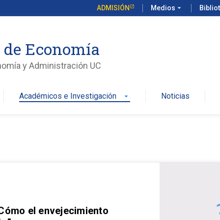
ADMISIÓN
Medios
arrow_drop_down
Biblio
o de Economía
nomía y Administración UC
Académicos e Investigación
Noticias
arrow_drop_down
 Cómo el envejecimiento