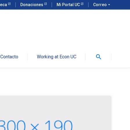
teca
Donaciones
Mi Portal UC
Correo
arrow_drop_down
search
Contacto
Working at Econ UC