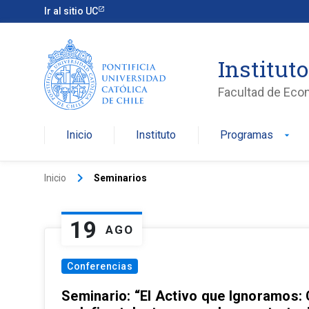
Ir al sitio UC
Institut
Facultad de Eco
Inicio
Instituto
Programas
arrow_drop_down
keyboard_arrow_right
Inicio
Seminarios
19
AGO
Conferencias
Seminario: “El Activo que Ignoramos: