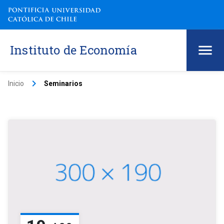
Instituto de Economía
keyboard_arrow_right
Inicio
Seminarios