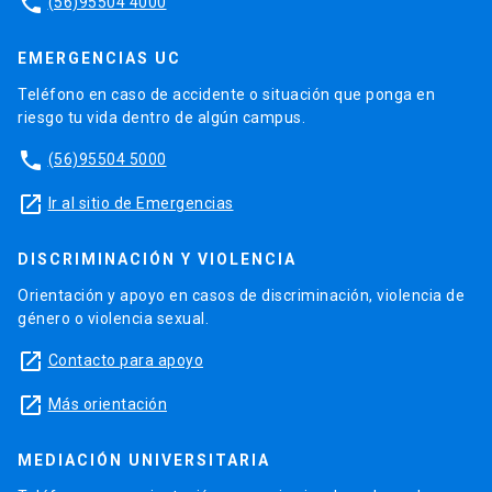
phone
(56)95504 4000
EMERGENCIAS UC
Teléfono en caso de accidente o situación que ponga en
riesgo tu vida dentro de algún campus.
phone
(56)95504 5000
launch
Ir al sitio de Emergencias
DISCRIMINACIÓN Y VIOLENCIA
Orientación y apoyo en casos de discriminación, violencia de
género o violencia sexual.
launch
Contacto para apoyo
launch
Más orientación
MEDIACIÓN UNIVERSITARIA