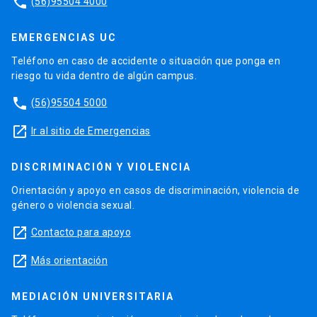
phone
(56)95504 4000
EMERGENCIAS UC
Teléfono en caso de accidente o situación que ponga en
riesgo tu vida dentro de algún campus.
phone
(56)95504 5000
launch
Ir al sitio de Emergencias
DISCRIMINACIÓN Y VIOLENCIA
Orientación y apoyo en casos de discriminación, violencia de
género o violencia sexual.
launch
Contacto para apoyo
launch
Más orientación
MEDIACIÓN UNIVERSITARIA