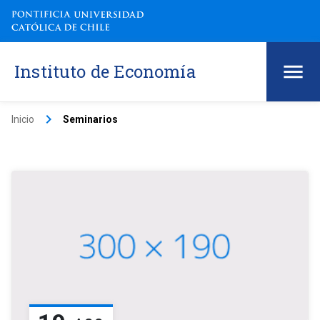
Instituto de Economía
keyboard_arrow_right
Inicio
Seminarios