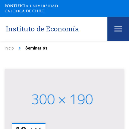
Instituto de Economía
keyboard_arrow_right
Inicio
Seminarios