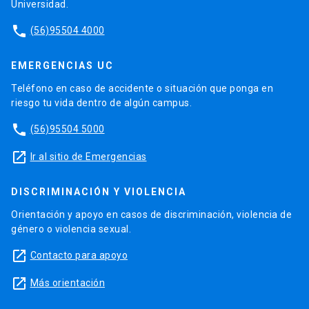
Universidad.
phone
(56)95504 4000
EMERGENCIAS UC
Teléfono en caso de accidente o situación que ponga en
riesgo tu vida dentro de algún campus.
phone
(56)95504 5000
launch
Ir al sitio de Emergencias
DISCRIMINACIÓN Y VIOLENCIA
Orientación y apoyo en casos de discriminación, violencia de
género o violencia sexual.
launch
Contacto para apoyo
launch
Más orientación