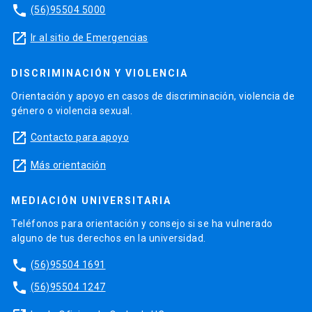
phone
(56)95504 5000
launch
Ir al sitio de Emergencias
DISCRIMINACIÓN Y VIOLENCIA
Orientación y apoyo en casos de discriminación, violencia de
género o violencia sexual.
launch
Contacto para apoyo
launch
Más orientación
MEDIACIÓN UNIVERSITARIA
Teléfonos para orientación y consejo si se ha vulnerado
alguno de tus derechos en la universidad.
phone
(56)95504 1691
phone
(56)95504 1247