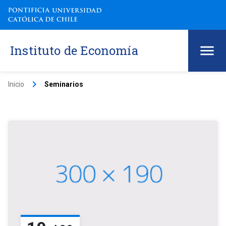
Instituto de Economía
keyboard_arrow_right
Inicio
Seminarios