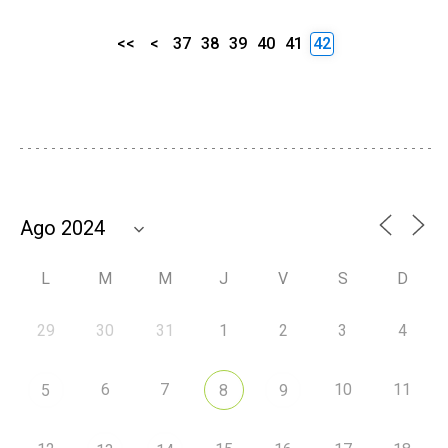
<<
<
37
38
39
40
41
42
L
M
M
J
V
S
D
29
30
31
1
2
3
4
6
7
10
11
5
8
9