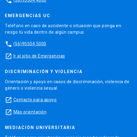
phone
EMERGENCIAS UC
Teléfono en caso de accidente o situación que ponga en
riesgo tu vida dentro de algún campus.
phone
(56)95504 5000
launch
Ir al sitio de Emergencias
DISCRIMINACIÓN Y VIOLENCIA
Orientación y apoyo en casos de discriminación, violencia de
género o violencia sexual.
launch
Contacto para apoyo
launch
Más orientación
MEDIACIÓN UNIVERSITARIA