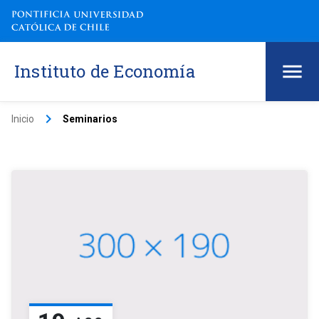
Instituto de Economía
keyboard_arrow_right
Inicio
Seminarios