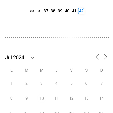
<<
<
37
38
39
40
41
42
L
M
M
J
V
S
D
1
2
3
4
5
6
7
8
9
11
12
13
14
10