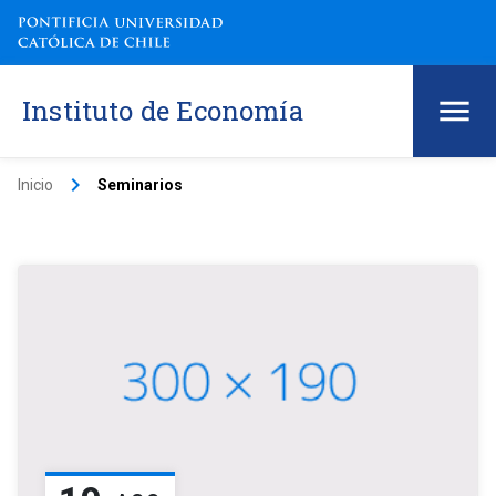
Instituto de Economía
keyboard_arrow_right
Inicio
Seminarios