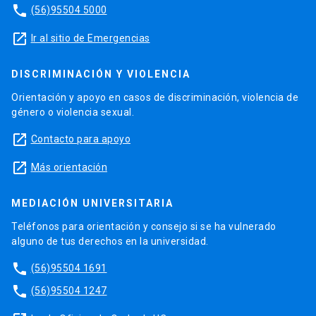
phone
(56)95504 5000
launch
Ir al sitio de Emergencias
DISCRIMINACIÓN Y VIOLENCIA
Orientación y apoyo en casos de discriminación, violencia de
género o violencia sexual.
launch
Contacto para apoyo
launch
Más orientación
MEDIACIÓN UNIVERSITARIA
Teléfonos para orientación y consejo si se ha vulnerado
alguno de tus derechos en la universidad.
phone
(56)95504 1691
phone
(56)95504 1247