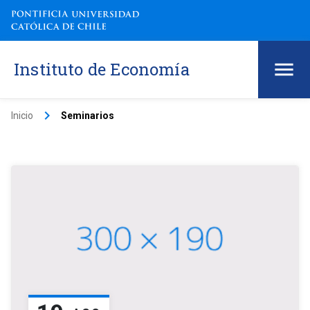
Instituto de Economía
keyboard_arrow_right
Inicio
Seminarios