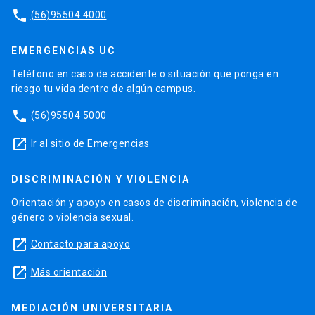
phone
(56)95504 4000
EMERGENCIAS UC
Teléfono en caso de accidente o situación que ponga en
riesgo tu vida dentro de algún campus.
phone
(56)95504 5000
launch
Ir al sitio de Emergencias
DISCRIMINACIÓN Y VIOLENCIA
Orientación y apoyo en casos de discriminación, violencia de
género o violencia sexual.
launch
Contacto para apoyo
launch
Más orientación
MEDIACIÓN UNIVERSITARIA