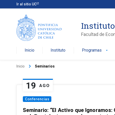
Ir al sitio UC
Institut
Facultad de Eco
Inicio
Instituto
Programas
arrow_drop_down
keyboard_arrow_right
Inicio
Seminarios
19
AGO
Conferencias
Seminario: “El Activo que Ignoramos: