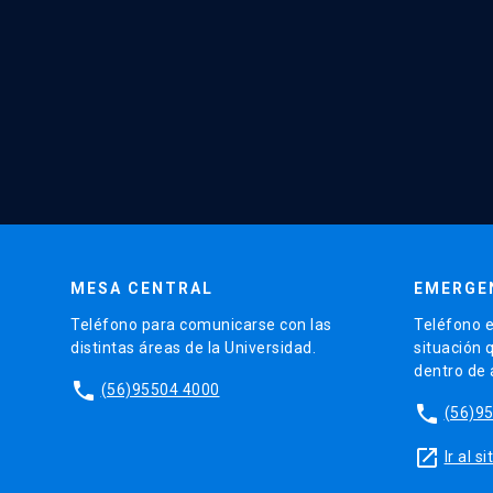
MESA CENTRAL
EMERGE
Teléfono para comunicarse con las
Teléfono e
distintas áreas de la Universidad.
situación 
dentro de
phone
(56)95504 4000
phone
(56)9
launch
Ir al 