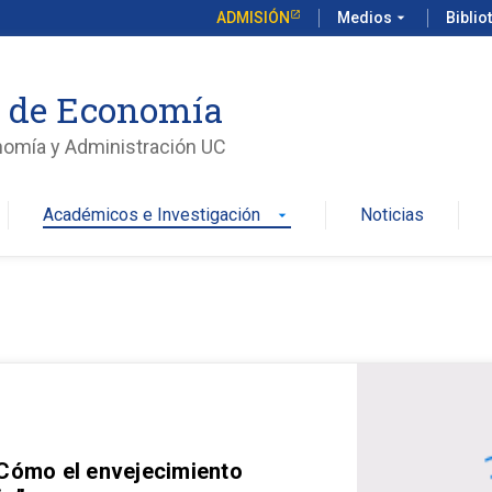
ADMISIÓN
Medios
arrow_drop_down
Biblio
o de Economía
nomía y Administración UC
Académicos e Investigación
Noticias
arrow_drop_down
 Cómo el envejecimiento