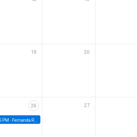
19
20
27
26
5 PM -
Fernanda Rojas Ampuero, University of Wisconsin-Madison