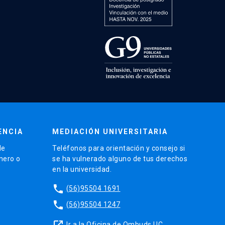
ENCIA
MEDIACIÓN UNIVERSITARIA
de
Teléfonos para orientación y consejo si
énero o
se ha vulnerado alguno de tus derechos
en la universidad.
phone
(56)95504 1691
phone
(56)95504 1247
launch
Ir a la Oficina de Ombuds UC