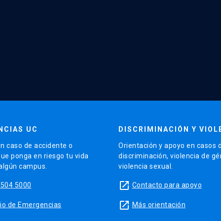
NCIAS UC
DISCRIMINACIÓN Y VIOL
n caso de accidente o
Orientación y apoyo en casos 
que ponga en riesgo tu vida
discriminación, violencia de g
 algún campus.
violencia sexual.
launch
5504 5000
Contacto para apoyo
launch
sitio de Emergencias
Más orientación