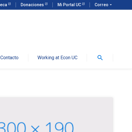
teca
Donaciones
Mi Portal UC
Correo
arrow_drop_down
search
Contacto
Working at Econ UC