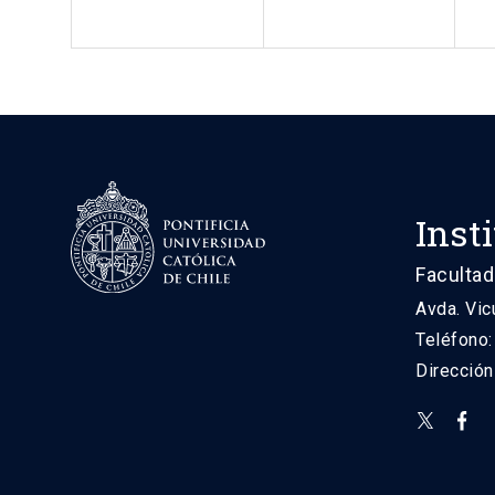
Inst
Facultad
Avda. Vic
Teléfono
Direcció