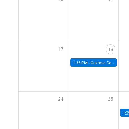
17
18
1:35 PM -
Gustavo González, Banco Central de Chile
24
25
1:3