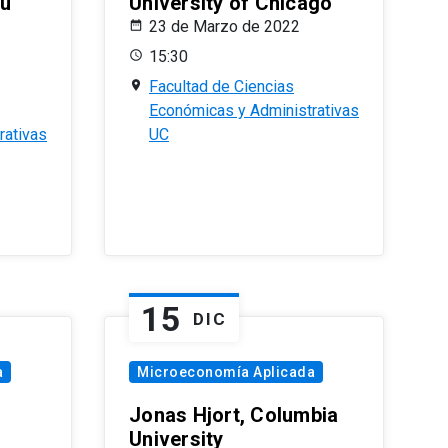
eu
University of Chicago
23 de Marzo de 2022
15:30
Facultad de Ciencias
Económicas y Administrativas
rativas
UC
15
DIC
a
Microeconomía Aplicada
Jonas Hjort, Columbia
University