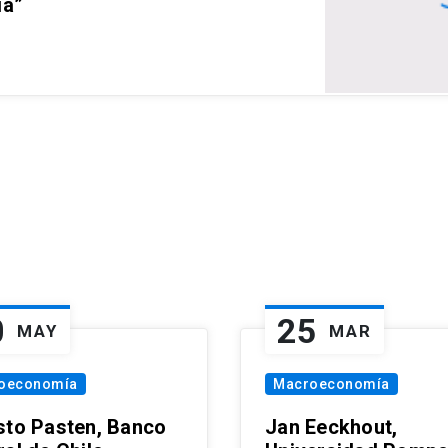
ia”
0
25
MAY
MAR
oeconomía
Macroeconomía
sto Pasten, Banco
Jan Eeckhout,