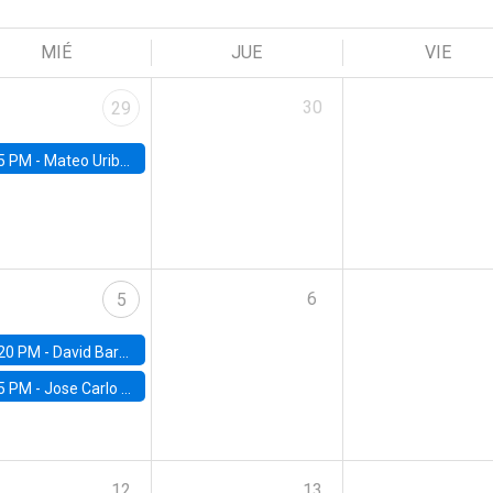
MIÉ
JUE
VIE
30
29
5 PM -
Mateo Uribe-Castro, Universidad de los Andes (Colombia)
6
5
20 PM -
David Bardey, Universidad de los Andes - CEDE
5 PM -
Jose Carlo Bermudez, UC (ME) & World Bank
12
13