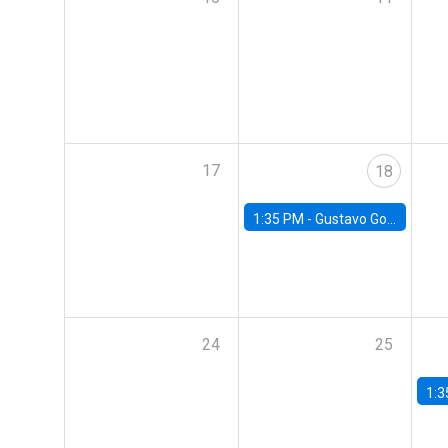
17
18
1:35 PM -
Gustavo González, Banco Central de Chile
24
25
1:3