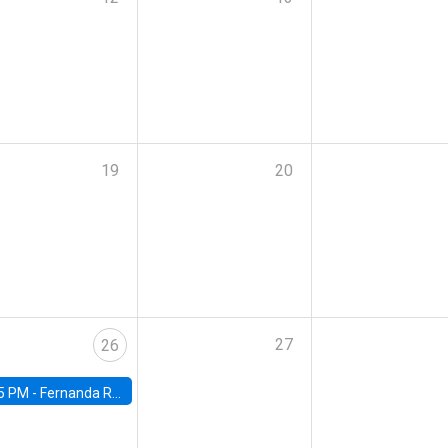
19
20
27
26
5 PM -
Fernanda Rojas Ampuero, University of Wisconsin-Madison