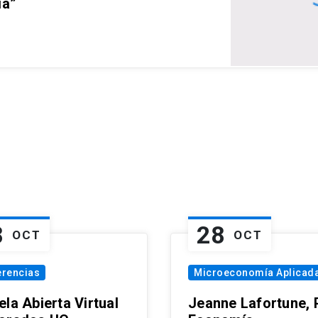
ia”
8
28
OCT
OCT
erencias
Microeconomía Aplicad
la Abierta Virtual
Jeanne Lafortune,