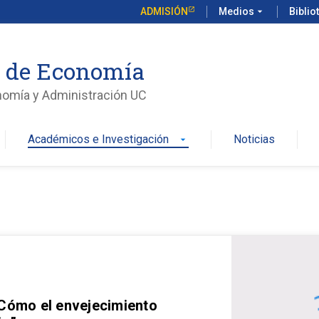
ADMISIÓN
Medios
arrow_drop_down
Biblio
o de Economía
nomía y Administración UC
Académicos e Investigación
Noticias
arrow_drop_down
 Cómo el envejecimiento