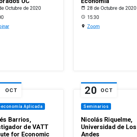
orados UC
Economía
de Octubre de 2020
28 de Octubre de 2020
00
15:30
inar
Zoom
1
20
OCT
OCT
oeconomía Aplicada
Seminarios
és Barrios,
Nicolás Riquelme,
stigador de VATT
Universidad de Los
itute for Economic
Andes