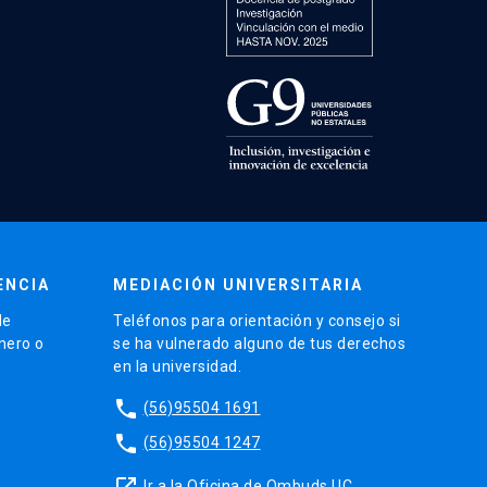
ENCIA
MEDIACIÓN UNIVERSITARIA
de
Teléfonos para orientación y consejo si
énero o
se ha vulnerado alguno de tus derechos
en la universidad.
phone
(56)95504 1691
phone
(56)95504 1247
launch
Ir a la Oficina de Ombuds UC