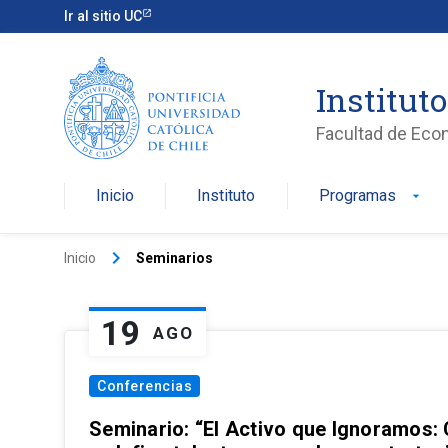
Ir al sitio UC
Institut
Facultad de Eco
Inicio
Instituto
Programas
arrow_drop_down
keyboard_arrow_right
Inicio
Seminarios
19
AGO
Conferencias
Seminario: “El Activo que Ignoramos: