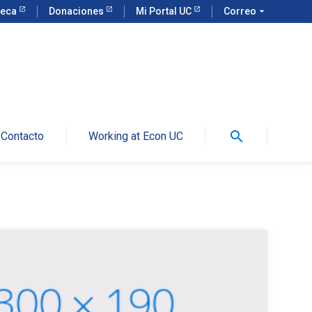
teca
Donaciones
Mi Portal UC
Correo
arrow_drop_down
search
Contacto
Working at Econ UC