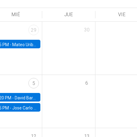
MIÉ
JUE
VIE
30
29
5 PM -
Mateo Uribe-Castro, Universidad de los Andes (Colombia)
6
5
20 PM -
David Bardey, Universidad de los Andes - CEDE
5 PM -
Jose Carlo Bermudez, UC (ME) & World Bank
12
13