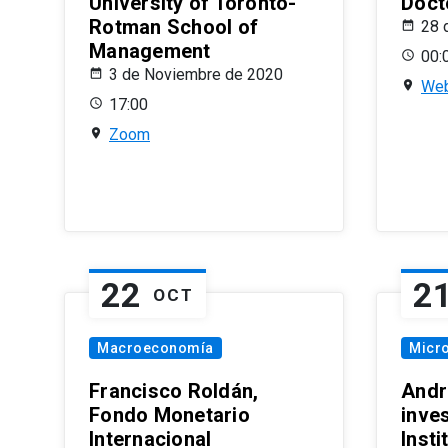
University of Toronto-
Doct
Rotman School of
28 
Management
00:
3 de Noviembre de 2020
Web
17:00
Zoom
22
2
OCT
Macroeconomía
Micr
Francisco Roldán,
Andr
Fondo Monetario
inve
Internacional
Inst