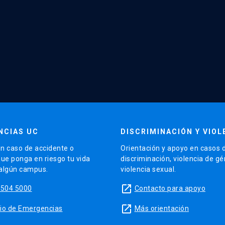
NCIAS UC
DISCRIMINACIÓN Y VIOL
n caso de accidente o
Orientación y apoyo en casos 
que ponga en riesgo tu vida
discriminación, violencia de g
 algún campus.
violencia sexual.
launch
5504 5000
Contacto para apoyo
launch
sitio de Emergencias
Más orientación