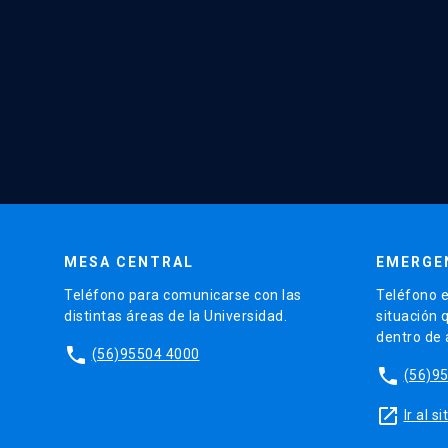
MESA CENTRAL
EMERGE
Teléfono para comunicarse con las
Teléfono e
distintas áreas de la Universidad.
situación 
dentro de
phone
(56)95504 4000
phone
(56)9
launch
Ir al 