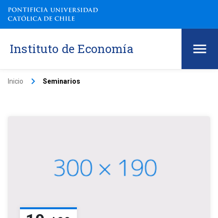
Instituto de Economía
keyboard_arrow_right
Inicio
Seminarios