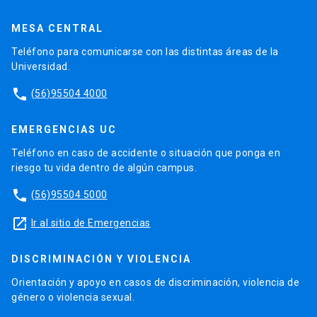
MESA CENTRAL
Teléfono para comunicarse con las distintas áreas de la
Universidad.
phone
(56)95504 4000
EMERGENCIAS UC
Teléfono en caso de accidente o situación que ponga en
riesgo tu vida dentro de algún campus.
phone
(56)95504 5000
launch
Ir al sitio de Emergencias
DISCRIMINACIÓN Y VIOLENCIA
Orientación y apoyo en casos de discriminación, violencia de
género o violencia sexual.