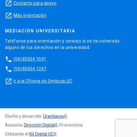
launch
Contacto para apoyo
launch
Más orientación
MEDIACIÓN UNIVERSITARIA
Teléfonos para orientación y consejo si se ha vulnerado
alguno de tus derechos en la universidad.
phone
(56)95504 1691
phone
(56)95504 1247
launch
Ir a la Oficina de Ombuds UC
Diseño y desarrollo:
Urantiacos
Asesoría:
Dirección Digital
, Prorrectoría
Utilizando el
Kit Digital UC