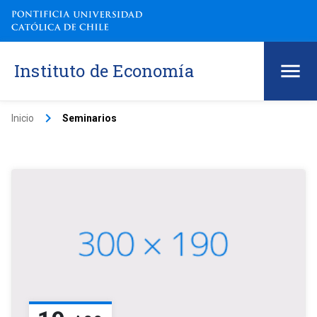
Instituto de Economía
keyboard_arrow_right
Inicio
Seminarios