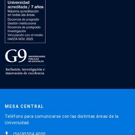
MESA CENTRAL
Teléfono para comunicarse con las distintas áreas de la
Universidad.
phone
(56)95504 4000