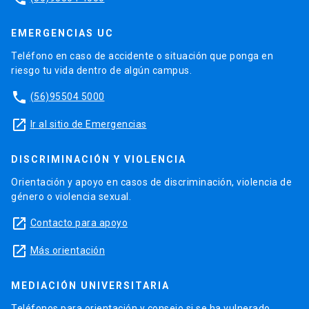
EMERGENCIAS UC
Teléfono en caso de accidente o situación que ponga en
riesgo tu vida dentro de algún campus.
phone
(56)95504 5000
launch
Ir al sitio de Emergencias
DISCRIMINACIÓN Y VIOLENCIA
Orientación y apoyo en casos de discriminación, violencia de
género o violencia sexual.
launch
Contacto para apoyo
launch
Más orientación
MEDIACIÓN UNIVERSITARIA
Teléfonos para orientación y consejo si se ha vulnerado