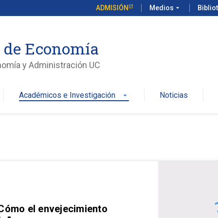
ADMISIÓN
Medios
arrow_drop_down
Biblio
o de Economía
nomía y Administración UC
Académicos e Investigación
Noticias
arrow_drop_down
 Cómo el envejecimiento