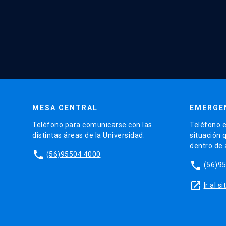
MESA CENTRAL
EMERGE
Teléfono para comunicarse con las
Teléfono e
distintas áreas de la Universidad.
situación 
dentro de
phone
(56)95504 4000
phone
(56)9
launch
Ir al 