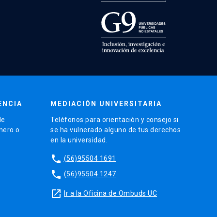
ENCIA
MEDIACIÓN UNIVERSITARIA
de
Teléfonos para orientación y consejo si
énero o
se ha vulnerado alguno de tus derechos
en la universidad.
phone
(56)95504 1691
phone
(56)95504 1247
launch
Ir a la Oficina de Ombuds UC