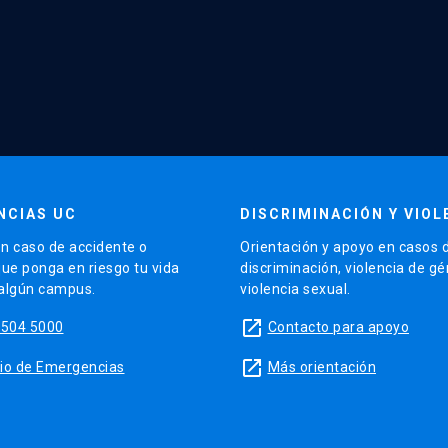
NCIAS UC
DISCRIMINACIÓN Y VIOL
n caso de accidente o
Orientación y apoyo en casos 
que ponga en riesgo tu vida
discriminación, violencia de g
 algún campus.
violencia sexual.
launch
5504 5000
Contacto para apoyo
launch
sitio de Emergencias
Más orientación