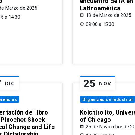
o
encuentro de IA en
Latinoamérica
de Marzo de 2025
13 de Marzo de 2025
35 a 14:30
09:00 a 15:30
7
25
DIC
NOV
erencias
Organización Industrial
ntación del libro
Koichiro Ito, Univer
 Pinochet Shock:
of Chicago
cal Change and Life
25 de Noviembre de 2
r Dictatorship