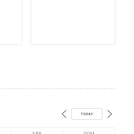
TODAY
SÁB
DOM