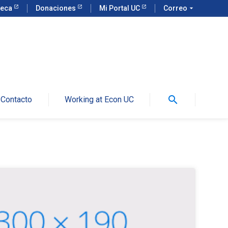
teca
Donaciones
Mi Portal UC
Correo
arrow_drop_down
search
Contacto
Working at Econ UC