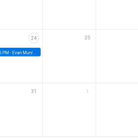
25
24
5 PM -
Evan Munro, Neyman Visiting Assistant Professor in the Department of Statistics at UC Berkeley
31
1