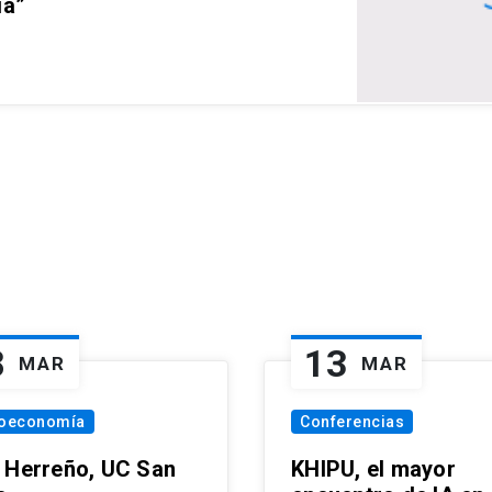
ia”
8
13
MAR
MAR
oeconomía
Conferencias
 Herreño, UC San
KHIPU, el mayor