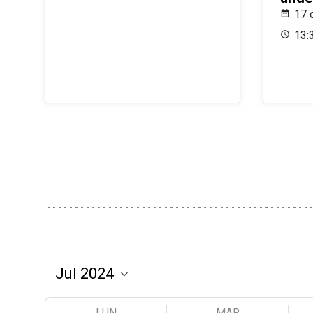
17 
13:
LUN
MAR