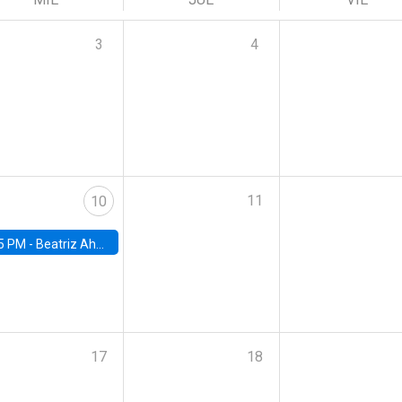
3
4
11
10
5 PM -
Beatriz Ahumada, PhD candidate, Universidad de Pittsburgh
17
18