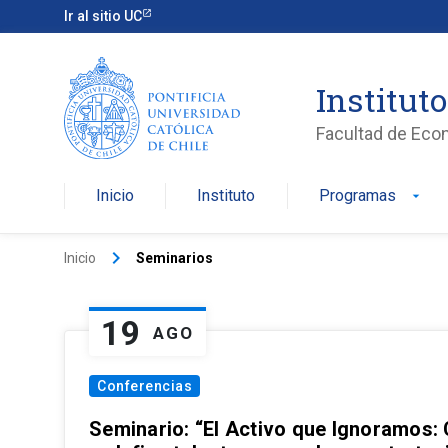
Ir al sitio UC
Institut
Facultad de Eco
Inicio
Instituto
Programas
arrow_drop_down
keyboard_arrow_right
Inicio
Seminarios
19
AGO
Conferencias
Seminario: “El Activo que Ignoramos: