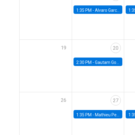
1:35 PM -
Alvaro Garcia-Marin, Universidad de Los Andes
1:3
19
20
2:30 PM -
Gautam Gowrisankaran, Columbia University
26
27
1:35 PM -
Mathieu Pedemonte, IDB
1:3