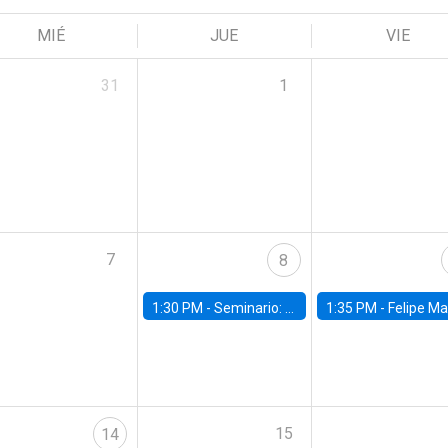
MIÉ
JUE
VIE
31
1
7
8
1:30 PM -
Seminario: “Recuperando la humanidad para progresar en la era de la IA»
1:35 PM -
Felipe Martínez, alumno Doctorado en Ec
15
14