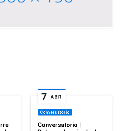
7
ABR
Conversatorio
erre
Conversatorio |