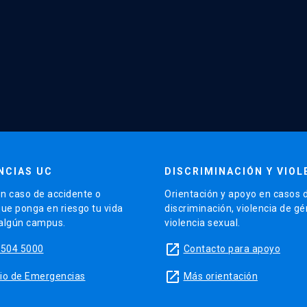
NCIAS UC
DISCRIMINACIÓN Y VIOL
n caso de accidente o
Orientación y apoyo en casos 
que ponga en riesgo tu vida
discriminación, violencia de g
 algún campus.
violencia sexual.
launch
5504 5000
Contacto para apoyo
launch
sitio de Emergencias
Más orientación