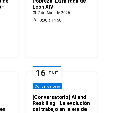
s de
Pobreza: La mirada de
6–
León XIV
7 de Abril de 2026
13:30 a 14:50
16
ENE
Conversatorio
[Conversatorio] AI and
Reskilling | La evolución
 en
del trabajo en la era de