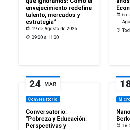
que Ignoramos: Cómo el
años
envejecimiento redefine
Econ
talento, mercados y
6 d
estrategia”
Ago
19 de Agosto de 2026
Todo
09:00 a 11:00
24
1
MAR
Conversatorio
Micr
Conversatorio:
Nano
“Pobreza y Educación:
Berk
Perspectivas y
18 