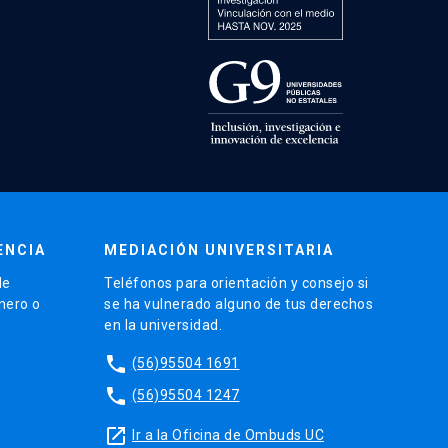
ENCIA
MEDIACIÓN UNIVERSITARIA
de
Teléfonos para orientación y consejo si
énero o
se ha vulnerado alguno de tus derechos
en la universidad.
phone
(56)95504 1691
phone
(56)95504 1247
launch
Ir a la Oficina de Ombuds UC