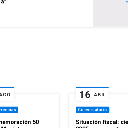
ia”
16
AGO
ABR
erencias
Conversatorio
emoración 50
Situación fiscal: ci