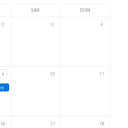
SÁB
DOM
2
3
4
10
11
9
onomía UC
16
17
18