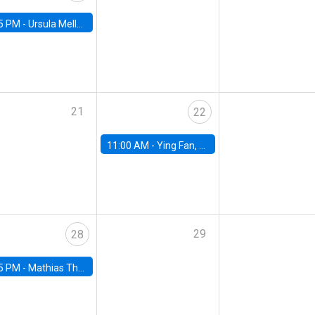
5 PM -
Ursula Mello, Insper - Institute of Education and Research
21
22
11:00 AM -
Ying Fan, University of Michigan
29
28
5 PM -
Mathias Thoenig, University of Lausanne