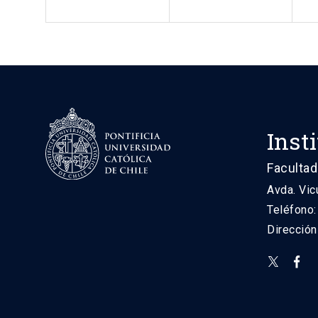
Inst
Facultad
Avda. Vic
Teléfono
Direcció