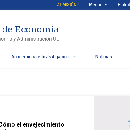
ADMISIÓN
Medios
arrow_drop_down
Biblio
o de Economía
nomía y Administración UC
Académicos e Investigación
Noticias
arrow_drop_down
 Cómo el envejecimiento