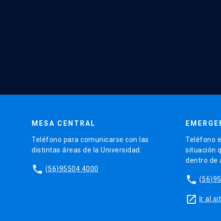
MESA CENTRAL
EMERGE
Teléfono para comunicarse con las
Teléfono e
distintas áreas de la Universidad.
situación 
dentro de
phone
(56)95504 4000
phone
(56)9
launch
Ir al 