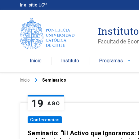
Ir al sitio UC
Institut
Facultad de Eco
Inicio
Instituto
Programas
arrow_drop_down
keyboard_arrow_right
Inicio
Seminarios
19
AGO
Conferencias
Seminario: “El Activo que Ignoramos: