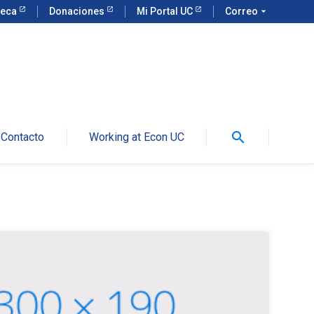
teca
Donaciones
Mi Portal UC
Correo
arrow_drop_down
search
Contacto
Working at Econ UC